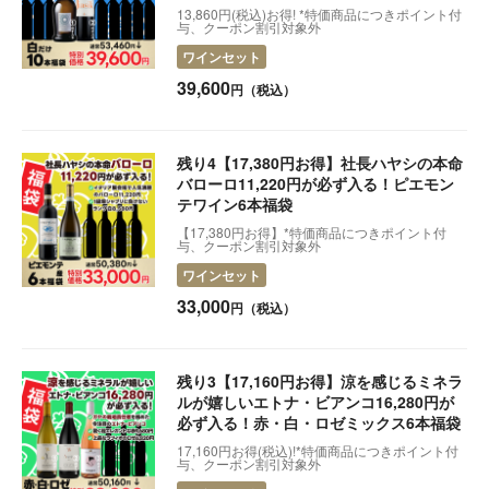
い！
13,860円(税込)お得! *特価商品につきポイント付
与、クーポン割引対象外
2025.09.24
【5,830円お得に!】当たり年バローロとアマローネ
ワインセット
2025.09.06
【限定各12本】今飲み頃！秋の熟成ピノ・ネロ
39,600
円（税込）
2025.08.20
買えば買うほどお得！会員ランクアップ特典のご案内
残り4【17,380円お得】社長ハヤシの本命
2025.08.20
【実録】井手塾-プロの評価は？
バローロ11,220円が必ず入る！ピエモン
2025.07.30
新しい定期コース「井手塾」を発表します。
テワイン6本福袋
【17,380円お得】*特価商品につきポイント付
2025.07.19
【お詫び】エラー表示の解消
与、クーポン割引対象外
ワインセット
2025.07.01
【最大30％オフ】夏の福袋・お得セット販売開始
33,000
円（税込）
2025.05.16
早い者勝ち！【超得30%オフ】セラーの番人セット発
売開始！
残り3【17,160円お得】涼を感じるミネラ
2025.04.24
飲まなきゃ損！あの白ワイン入荷です|カステル・ユヴ
ァル【Castel Juval】
ルが嬉しいエトナ・ビアンコ16,280円が
必ず入る！赤・白・ロゼミックス6本福袋
2025.04.16
【発売中】オリーブオイル人気の3本はコレ！
17,160円お得(税込)!*特価商品につきポイント付
与、クーポン割引対象外
2025.04.15
出荷スケジュールについて