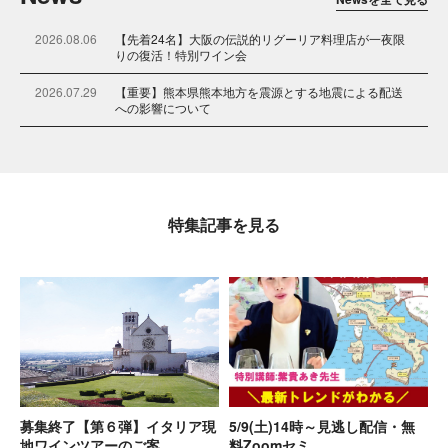
2026.08.06
【先着24名】大阪の伝説的リグーリア料理店が一夜限
りの復活！特別ワイン会
2026.07.29
【重要】熊本県熊本地方を震源とする地震による配送
への影響について
2026.06.15
【先着20名】初来日「ムシータ」ワイン会
2026.05.20
セラーで寝かせた飲み頃 ＆アウトレットワイン大放出
試飲会(6/13土)のお知らせ
特集記事を見る
2026.05.01
新サービス「イタリアワイン土着品種研究会 Season
2」
2026.04.30
【キャンセル待ち】6月6日（土）イタリアワイン通信
講座クラス会@大阪を開催！
2026.04.16
ゴールデンウィーク期間の出荷スケジュールについて
2026.03.13
「最後のボトル」Zoom LIVEセール「闇市」開催決
定！
募集終了【第６弾】イタリア現
5/9(土)14時～見逃し配信・無
2026.03.13
【重要】ポイント制度変更に関する大切なお知らせ
地ワインツアーのご案…
料Zoomセミ…