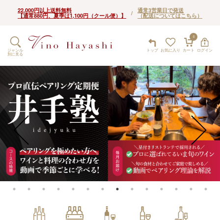
22,000円以上送料無料
通常3営業日で発送
/
【通常880円、夏季は1,100円（クール便）】
（配送についてはこちら）
0
ジャンル
トップ
お気に入り
カート
ログイン
別に見る