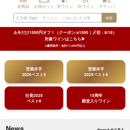
全商品
お得セット
赤ワイン
白ワイン
グラッパ
検索
⚠️今だけ1500円オフ！（クーポン:s1500｜〆切：8/18）
対象ワインはこちら▶︎
※適用条件：合計11,000円以上
営業井手
営業井手
2026ベスト5
2025ベスト6
社長2025
15周年
ベスト6
殿堂入りワイン
News
Newsを全て見る