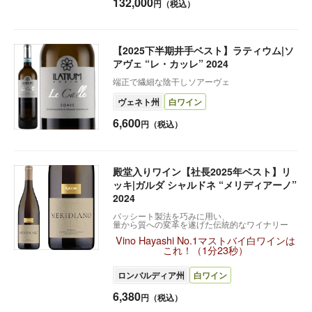
132,000
円（税込）
【2025下半期井手ベスト】ラティウム|ソ
アヴェ “レ・カッレ” 2024
端正で繊細な陰干しソアーヴェ
ヴェネト州
白ワイン
6,600
円（税込）
殿堂入りワイン【社長2025年ベスト】リ
ッキ|ガルダ シャルドネ “メリディアーノ”
2024
パッシート製法を巧みに用い、
量から質への変革を遂げた伝統的なワイナリー
Vino Hayashi No.1マストバイ白ワインは
これ！（1分23秒）
ロンバルディア州
白ワイン
6,380
円（税込）