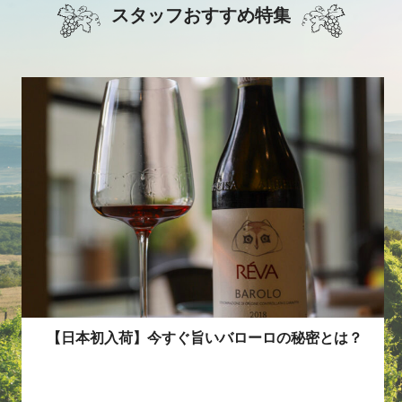
スタッフおすすめ特集
説明不要で売れる！スロヴェニアのカリスマワイナリ
激レア最高格付けワインでイタリアをもっと深く楽し
【日本初入荷】今すぐ旨いバローロの秘密とは？
ーをご紹介
む！