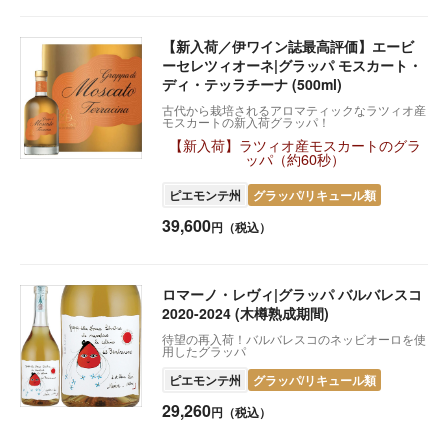
【新入荷／伊ワイン誌最高評価】エービ
ーセレツィオーネ|グラッパ モスカート・
ディ・テッラチーナ (500ml)
古代から栽培されるアロマティックなラツィオ産
モスカートの新入荷グラッパ！
【新入荷】ラツィオ産モスカートのグラ
ッパ（約60秒）
ピエモンテ州
グラッパ/リキュール類
39,600
円（税込）
ロマーノ・レヴィ|グラッパ バルバレスコ
2020-2024 (木樽熟成期間)
待望の再入荷！バルバレスコのネッビオーロを使
用したグラッパ
ピエモンテ州
グラッパ/リキュール類
29,260
円（税込）