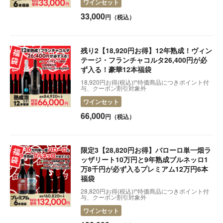
ワインセット
2025.03.05
【初回20％オフクーポン配布中】全36種のイタリアチ
33,000
円（税込）
ーズが自宅に届く定期便
2024.05.13
【お届け・配送について】
残り2【18,920円お得】12年熟成！ヴィン
テージ・フランチャコルタ26,400円が必
ず入る！豪華12本福袋
18,920円お得(税込)!*特価商品につきポイント付
与、クーポン割引対象外
ワインセット
66,000
円（税込）
限定3【28,820円お得】バローロ単一畑ラ
ッザリート10万円と9年熟成ブルネッロ1
万8千円が必ず入るプレミアム12万円6本
福袋
28,820円お得(税込)!*特価商品につきポイント付
与、クーポン割引対象外
ワインセット