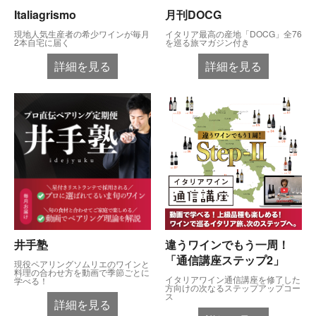
Italiagrismo
月刊DOCG
現地人気生産者の希少ワインが毎月
イタリア最高の産地「DOCG」全76
2本自宅に届く
を巡る旅マガジン付き
詳細を見る
詳細を見る
井手塾
違うワインでもう一周！
「通信講座ステップ2」
現役ペアリングソムリエのワインと
料理の合わせ方を動画で季節ごとに
イタリアワイン通信講座を修了した
学べる！
方向けの次なるステップアップコー
ス
詳細を見る