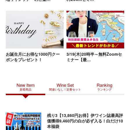
2026.03.01
【限定30名様】5月23日（土）イタリアワイン通信講
座のクラス会を開催！
2026.03.01
【重要】新しいVIP制度についてのお知らせ
2026.02.18
【両日満席】2016年バローロ・リゼルヴァ抜栓！当主
レオナルド氏と囲む贅沢な晩餐
2026.02.05
【セラーで寝かせた 飲み頃ワイン大放出】 試飲会(2/28
土)のお知らせ
お誕生月にお得な1000円クー
3/19(木)20時半～無料Zoomセ
ポンをプレゼント！
ミナー【最…
2026.01.19
社長ハヤシの自腹リピートワイン5本セット
2025.12.27
年末年始営業日・配送スケジュールのご案内
2025.12.04
【お知らせ】九州地方をはじめとする配送遅延につい
New Item
Wine Set
Ranking
て
新着商品
間違いなし！定番セット
ランキング
2025.11.01
【15周年記念】ポイント15倍キャンペーン！
2025.10.31
今季予約終了｜搾りたて空輸便✈︎新オイル受注予約のご
案内
残り3【13,860円お得】伊ワイン誌最高評
価獲得9,460円の白が必ず入る！白だけ10
2025.10.17
【10/20〆切】 40％オフセットご購入お急ぎくださ
本福袋