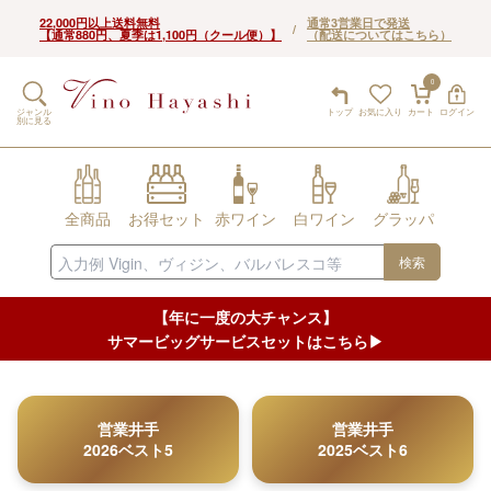
22,000円以上送料無料
通常3営業日で発送
/
【通常880円、夏季は1,100円（クール便）】
（配送についてはこちら）
0
ジャンル
トップ
お気に入り
カート
ログイン
別に見る
全商品
お得セット
赤ワイン
白ワイン
グラッパ
検索
【年に一度の大チャンス】
サマービッグサービスセットはこちら▶︎
営業井手
営業井手
2026ベスト5
2025ベスト6