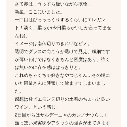
さて赤は…うっすら疑いながら抜栓…
新星。ここにいました。
一口目はびっっっくりするくらいにエレガン
ト！淡く、柔らか(今日柔らかいしか言ってませ
んね)。
イメージは南仏辺りのきれいなピノ。
透明でグラスの向こうが透けて見え、繊細です
が薄いわけではなくきちんと密度はあり、強く
は無いのに存在感ははっきりと。
これめちゃくちゃ好きなやつじゃん…その場に
いた同業さんに興奮して飲ませてしまいまし
た。
感想は皆ピエモンテ辺りの土着のちょっと良い
ワイン、という感じ。
2日目からはサルデーニャのカンノナウらしく
熱っぽい果実味やアタックの強さが出てきます