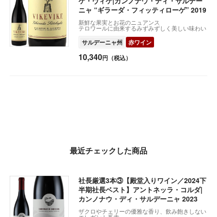
ケ・ヴィケ|カンノナウ・ディ・サルデー
ニャ “ギラーダ・フィッティローゲ” 2019
新鮮な果実とお花のニュアンス
テロワールに由来するみずみずしく美しい味わい
サルデーニャ州
赤ワイン
10,340
円（税込）
最近チェックした商品
社長厳選3本③【殿堂入りワイン／2024下
半期社長ベスト】アントネッラ・コルダ|
カンノナウ・ディ・サルデーニャ 2023
ザクロやチェリーの優雅な香り、飲み飽きしない
エレガント系赤