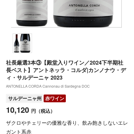
社長厳選3本③【殿堂入りワイン／2024下半期社
長ベスト】アントネッラ・コルダ|カンノナウ・デ
ィ・サルデーニャ 2023
ANTONELLA CORDA Cannonau di Sardegna DOC
サルデーニャ州
赤ワイン
10,120
円
（税込）
ザクロやチェリーの優雅な香り、飲み飽きしないエレ
ガント系赤