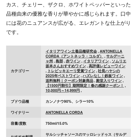
カス、チェリー、ザクロ、ホワイトペッパーといった
品種由来の優雅な香りが華やかに感じられます。口中
には花のニュアンスが広がる、エレガントな仕上がり
です。
イタリアワイン土着品種研究会
,
ANTONELLA
CORDA（アントネッラ・コルダ）
,
サルデーニ
ャ州
,
島部
,
赤ワイン
,
イタリアワイン
,
ソムリエ
坂本さんおすすめワイン
,
高評価レビューワイン
カテゴリー
,
トレビッキエーリ受賞ワイン
,
社長ハヤシの
2025年ベストワイン
,
ハズレなし！鉄板ワイン
,
送料無料｜クーポン対象商品
,
殿堂入りワイン
,
【1500円割引】期間限定！春の感謝クーポン！
,
10,000円～14,999円
,
ブドウ品種
カンノナウ90%、シラー10%
ワイナリー
ANTONELLA CORDA
容量/度数
750ml/15.0%
サルシッチャソースのマッロレッドゥス（サルデ
おすすめ料理