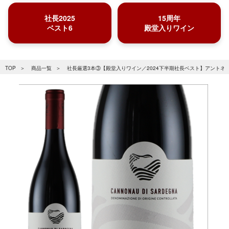
社長2025
15周年
ベスト6
殿堂入りワイン
TOP
商品一覧
社長厳選3本③【殿堂入りワイン／2024下半期社長ベスト】アントネッ