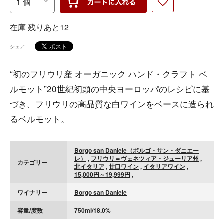
在庫 残りあと12
シェア
“初のフリウリ産 オーガニック ハンド・クラフト ベ
ルモット”20世紀初頭の中央ヨーロッパのレシピに基
づき、フリウリの高品質な白ワインをベースに造られ
るベルモット。
Borgo san Daniele（ボルゴ・サン・ダニエー
レ）
,
フリウリ＝ヴェネツィア・ジューリア州
,
カテゴリー
北イタリア
,
甘口ワイン
,
イタリアワイン
,
15,000円～19,999円
,
ワイナリー
Borgo san Daniele
容量/度数
750ml/18.0%