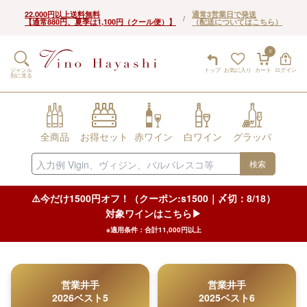
22,000円以上送料無料
通常3営業日で発送
/
【通常880円、夏季は1,100円（クール便）】
（配送についてはこちら）
0
ジャンル
トップ
お気に入り
カート
ログイン
別に見る
全商品
お得セット
赤ワイン
白ワイン
グラッパ
検索
⚠️今だけ1500円オフ！（クーポン:s1500｜〆切：8/18）
対象ワインはこちら▶︎
※適用条件：合計11,000円以上
営業井手
営業井手
2026ベスト5
2025ベスト6