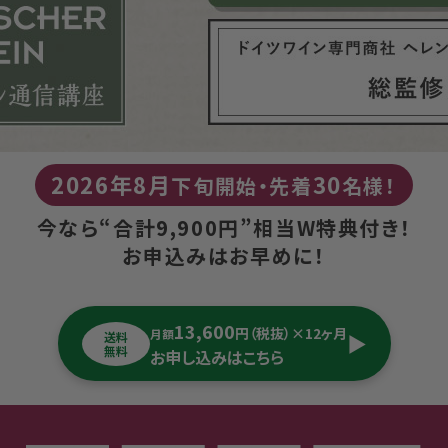
2026年8月
30
下旬開始・先着
名様！
今なら“合計9,900円”相当W特典付き！
お申込みはお早めに！
13,600
円（税抜）×12ヶ月
月額
送料
▶︎
無料
お申し込みはこちら