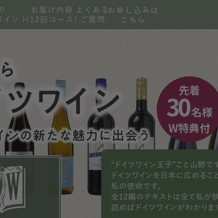
先着
30
名様
W特典付