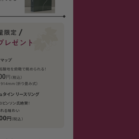
ュタイン リースリング
ロビンソン氏絶賛！
溢れる味わい
00
円
（税込）