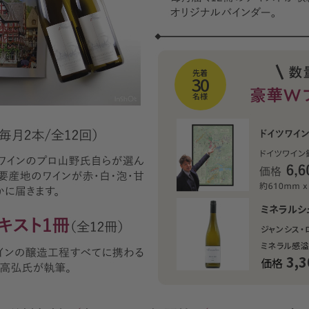
先着
30
名様
ミネラルシ
ジャンシス・
ミネラル感
3,3
価格