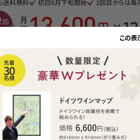
も送料無料
初回8月下旬開始
2回目からは
毎
この表
\毎月ワイン2本＋テキストをお届け/
13,600
×12
月額
送料
円（税抜）
ヶ月
お申し込みはこちら
無料
です。（初回8月下旬開始／毎月中旬にお届け）※ 送料を全国一律当社が負担します。