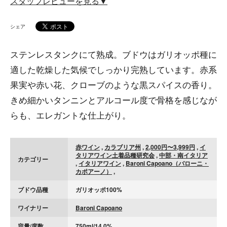
スタッフレビューを見る▼
シェア
ステンレスタンクにて熟成。ブドウはガリオッポ種に
適した乾燥した気候でしっかり完熟しています。赤系
果実や赤い花、クローブのような黒スパイスの香り。
きめ細かいタンニンとアルコール度で骨格を感じなが
らも、エレガントな仕上がり。
赤ワイン
,
カラブリア州
,
2,000円〜3,999円
,
イ
タリアワイン土着品種研究会
,
中部・南イタリア
カテゴリー
,
イタリアワイン
,
Baroni Capoano（バローニ・
カポアーノ）
,
ブドウ品種
ガリオッポ100%
ワイナリー
Baroni Capoano
容量/度数
750ml/14.0%