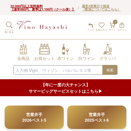
22,000円以上送料無料
通常3営業日で発送
/
【通常880円、夏季は1,100円（クール便）】
（配送についてはこちら）
0
ジャンル
トップ
お気に入り
カート
ログイン
別に見る
全商品
お得セット
赤ワイン
白ワイン
グラッパ
検索
【年に一度の大チャンス】
サマービッグサービスセットはこちら▶︎
営業井手
営業井手
2026ベスト5
2025ベスト6