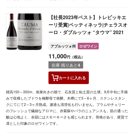
【社長2023年ベスト】トレビッキエ
ーリ受賞|ペッティネッラ|チェラスオ
ーロ・ダブルッツォ “タウマ” 2021
アブルッツォ州
ロゼワイン
11,000
円（税込）
在庫 残りあと
4
カートに
入れる
標高150～350m、南東向きの畑で、石灰質と粘土質の土壌。9月中旬に手摘
みで収穫したブドウを種酵母で発酵。木樽にて5～6ヶ月、ステンレスタン
クにてにて2～3ヶ月熟成。濾過も清澄化も行いません。プラムやチェリー
のフレッシュで繊細なアロマに、赤紫蘇やバラのニュアンスも。筋の通った
酸は心地よく、余韻にはスモーキーさも感じられます。骨格があり、硬質で
凛とした印象のロゼワインです。