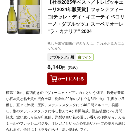
【社長2025年ベスト／トレビッキエ
ーリ2024年版受賞】フォンテフィー
コ|テッレ・ディ・キエーティ ペコリ
ーノ・ダブルッツォ スーペリオーレ
“ラ・カナリア” 2024
熟した果実風味が好きな人は、これをお飲みにな
ってみて!
アブルッツォ州
白ワイン
8,140
円（税込）
カートに
入れる
標高110ｍ、南西向きの『ヴィーニャ・ビアンカ』という畑で、鉄分が豊富
な石灰質と粘土質の混合土壌。樹齢約20年のブドウを8月中旬に手摘みで収
穫し、直ぐに除梗・圧搾。ステンレスタンクにて46日間アルコール発酵
し、別のステンレスタンクに移し替えて4ヶ月間熟成。瓶詰後更に2ヶ月間
熟成。濃い麦わら色が印象的。洋梨や白い花の優しい香りの印象から、カモ
ミールやフレッシュバジル、オレガノといった心地良いハーブの要素も感じ
られます。余韻にミネラルがあり、深い味わいです。