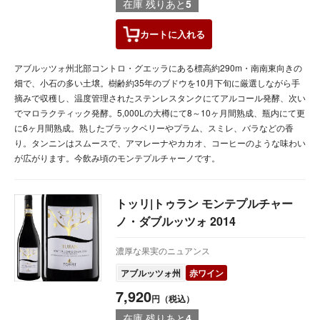
在庫 残りあと
5
カートに
入れる
アブルッツォ州北部コントロ・グエッラにある標高約290m・南南東向きの
畑で、小石の多い土壌。樹齢約35年のブドウを10月下旬に厳選しながら手
摘みで収穫し、温度管理されたステンレスタンクにてアルコール発酵、次い
でマロラクティック発酵。5,000Lの大樽にて8～10ヶ月間熟成、瓶内にて更
に6ヶ月間熟成。熟したブラックベリーやプラム、スミレ、バラなどの香
り。タンニンはスムースで、アマレーナやカカオ、コーヒーのような味わい
が広がります。今飲み頃のモンテプルチャーノです。
トッリ|トゥラン モンテプルチャー
ノ・ダブルッツォ 2014
濃厚な果実のニュアンス
アブルッツォ州
赤ワイン
7,920
円（税込）
在庫 残りあと
4