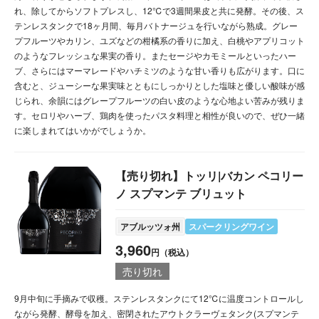
れ、除してからソフトプレスし、12℃で3週間果皮と共に発酵。その後、ス
テンレスタンクで18ヶ月間、毎月バトナージュを行いながら熟成。グレー
プフルーツやカリン、ユズなどの柑橘系の香りに加え、白桃やアプリコット
のようなフレッシュな果実の香り。またセージやカモミールといったハー
ブ、さらにはマーマレードやハチミツのような甘い香りも広がります。口に
含むと、ジューシーな果実味とともにしっかりとした塩味と優しい酸味が感
じられ、余韻にはグレープフルーツの白い皮のような心地よい苦みが残りま
す。セロリやハーブ、鶏肉を使ったパスタ料理と相性が良いので、ぜひ一緒
に楽しまれてはいかがでしょうか。
【売り切れ】トッリ|バカン ペコリー
ノ スプマンテ ブリュット
アブルッツォ州
スパークリングワイン
3,960
円（税込）
売り切れ
9月中旬に手摘みで収穫。ステンレスタンクにて12℃に温度コントロールし
ながら発酵、酵母を加え、密閉されたアウトクラーヴェタンク(スプマンテ