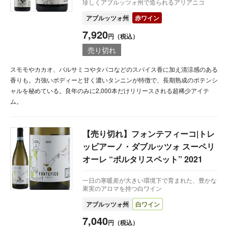
珍しくアブルッツォ州で造られるアリアニコ
アブルッツォ州
赤ワイン
7,920
円（税込）
売り切れ
スモモやカカオ、バルサミコやタバコなどのスパイス香に加え清涼感のある
香りも。力強いボディーと甘く濃いタンニンが特徴で、長期熟成のポテンシ
ャルを秘めている。良年のみに2,000本だけリリースされる超稀少アイテ
ム。
【売り切れ】フォンテフィーコ|トレ
ッビアーノ・ダブルッツォ スーペリ
オーレ “ポルタリスペット” 2021
一日の寒暖差が大きい環境下で育まれた、豊かな
果実のアロマを持つ白ワイン
アブルッツォ州
白ワイン
7,040
円（税込）