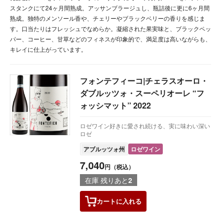
スタンクにて24ヶ月間熟成。アッサンブラージュし、瓶詰後に更に6ヶ月間
熟成。独特のメンソール香や、チェリーやブラックベリーの香りを感じま
す。口当たりはフレッシュでなめらか。凝縮された果実味と、ブラックペッ
パー、コーヒー、甘草などのフィネスが印象的で、満足度は高いながらも、
キレイに仕上がっています。
フォンテフィーコ|チェラスオーロ・
ダブルッツォ・スーペリオーレ “フ
ォッシマット” 2022
ロゼワイン好きに愛され続ける、実に味わい深い
ロゼ
アブルッツォ州
ロゼワイン
7,040
円（税込）
在庫 残りあと
2
カートに
入れる