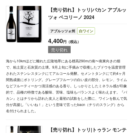
【売り切れ】トッリ|バカン アブルッ
ツォ ペコリーノ 2024
アブルッツォ州
白ワイン
4,400
円（税込）
売り切れ
海から10kmほどに離れた丘陵地帯にある標高290mの南〜南東向きの畑
で、粘土質と石灰質の土壌。9月上旬に手摘みで収穫したブドウを温度管理
されたステンレスタンクにてアルコール発酵。セメントタンクにて約4ヶ月
間熟成後にボトリング。グレープフルーツの白い皮の部分、レモン、ライム
などフルーティーかつ清涼感のある香り。しっかりとしたミネラル感が印象
的で、品種の特徴である酸味、苦味、塩味もバランスよく味わえます。『バ
カン』とはチリから訪れた友人と最初の試飲をした際に、ワインを飲んで気
分が高揚し「いいね！」という意味で言ったbacn（チリのスラング）から
名付けられました。
【売り切れ】トッリ|トゥラン モンテ