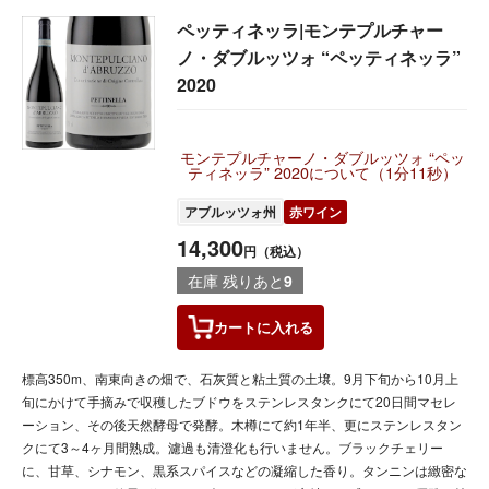
ペッティネッラ|モンテプルチャー
ノ・ダブルッツォ “ペッティネッラ”
2020
モンテプルチャーノ・ダブルッツォ “ペッ
ティネッラ” 2020について（1分11秒）
アブルッツォ州
赤ワイン
14,300
円（税込）
在庫 残りあと
9
カートに
入れる
標高350m、南東向きの畑で、石灰質と粘土質の土壌。9月下旬から10月上
旬にかけて手摘みで収穫したブドウをステンレスタンクにて20日間マセレ
ーション、その後天然酵母で発酵。木樽にて約1年半、更にステンレスタン
クにて3～4ヶ月間熟成。濾過も清澄化も行いません。ブラックチェリー
に、甘草、シナモン、黒系スパイスなどの凝縮した香り。タンニンは緻密な