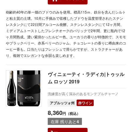
樹齢約40年の単一畑のブドウのみを使用。標高115ｍ、鉄分を含んだシルト
と粘土質の土壌。10月に手摘みで収穫したブドウを温度管理されたステン
レスタンクにて22日間アルコール発酵。ステンレスタンクにて12ヶ月間、
ミディアムトーストしたフレンチオークのバリックで2年間、更に瓶内で12
ヶ月間熟成。濃い紫掛かったルビー色。ユーカリの香りが特徴的で、スモモ
やブラックベリー、赤系ベリーのジャム、チョコレートの香りに樽由来のコ
ーヒー香も。口当たりはフレッシュで滑らかですが、ストラクチャーがあ
り、複雑でエレガントな余韻も楽しめます。
ヴィニェーティ・ラディカ|トゥッル
ム ロッソ 2019
洗練度が高く深みのあるモンテプルチャーノ
アブルッツォ州
赤ワイン
8,360
円（税込）
在庫 残りあと
4