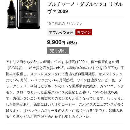
プルチャーノ・ダブルッツォ リゼル
ヴァ 2009
15年熟成のリゼルヴァ
アブルッツォ州
赤ワイン
9,900
円（税込）
売り切れ
アドリア海から約5kmの距離に位置する標高は290m、南〜南東向きの畑
（BIO認証）。粘土質と石灰質の土壌。樹齢約40年のブドウを10月下旬に手
摘みで収穫し、ステンレスタンクにて定温で約3週間発酵。セメントタンク
にて12ヶ月間、バリックにて24ヶ月間熟成。ワインは濃厚なルビー色。ブ
ラックチェリーや熟したプルーンのような黒系果実に続き、カンゾウ、シナ
モン、クローヴといった黒系スパイスの凝縮した香り。15年の熟成を経
て、力強いタンニンと果実味とのまとまりが良くなっています。しっかりと
した骨格があり、余韻にはカカオやコーヒー、スパイスのニュアンスが長く
残ります。リゼルヴァのスケールの大きさが感じられる1本です。旨味のあ
る牛や羊などのお肉料理と合わせてお楽しみください。