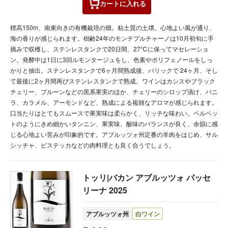
カートに
入れる
標高150m、南東向きの有機栽培の畑。粘土質の土壌。心地よい風が通り、
海の香りが感じられます。樹齢24年のモンテプルチャーノは10月初旬に手
摘みで収穫し、ステンレスタンクで20日間、27℃に保ってマセレーショ
ン。発酵中は1日に3回ルモンタージュをし、色素やポリフェノールをしっ
かりと抽出。ステンレスタンクで6ヶ月間熟成後、バリックで 24ヶ月、そし
て最後に2ヶ月間再びステンレスタンクで熟成。ワインはカシスやブラック
チェリー、プルーンなどの黒系果実のほか、チェリーのシロップ漬け、バニ
ラ、カラメル、アーモンドなど、熟成による複雑なアロマが感じられます。
口当たりはとてもスムースで果実味は柔らかく、リッチな味わい。ベルベッ
トのようにきめ細かいタンニン、果実味、酸味のバランスが良く、余韻に感
じる心地よい苦みが印象的です。アブルッツォ州定番の羊肉をはじめ、サル
シッチャ、ビステッカなどの肉料理とも良く合うでしょう。
トッリ|バカン アブルッツォ パッセ
リーナ 2025
アブルッツォ州
白ワイン