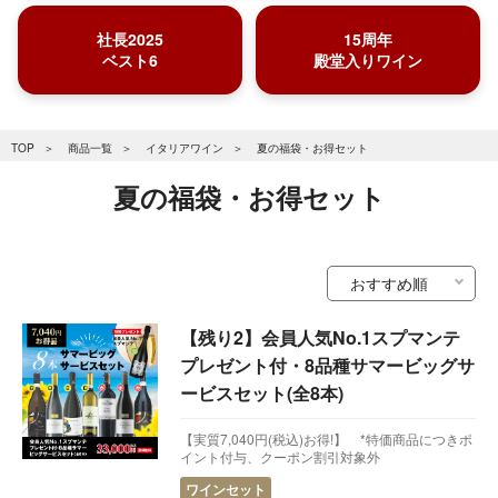
社長2025
15周年
ベスト6
殿堂入りワイン
TOP
商品一覧
イタリアワイン
夏の福袋・お得セット
夏の福袋・お得セット
【残り2】会員人気No.1スプマンテ
プレゼント付・8品種サマービッグサ
ービスセット(全8本)
【実質7,040円(税込)お得!】 *特価商品につきポ
イント付与、クーポン割引対象外
ワインセット