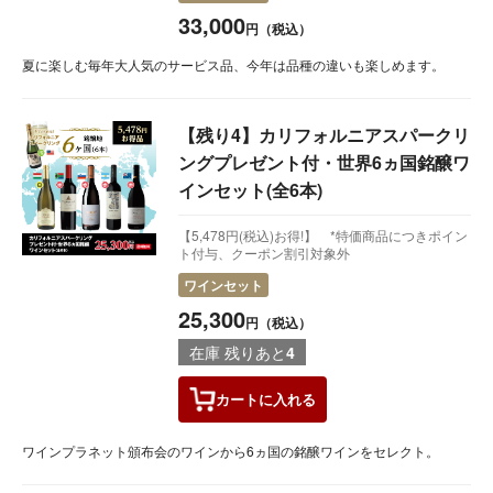
33,000
円（税込）
夏に楽しむ毎年大人気のサービス品、今年は品種の違いも楽しめます。
【残り4】カリフォルニアスパークリ
ングプレゼント付・世界6ヵ国銘醸ワ
インセット(全6本)
【5,478円(税込)お得!】 *特価商品につきポイン
ト付与、クーポン割引対象外
ワインセット
25,300
円（税込）
在庫 残りあと
4
カートに
入れる
ワインプラネット頒布会のワインから6ヵ国の銘醸ワインをセレクト。