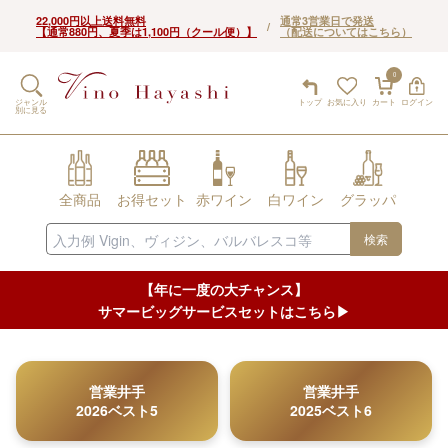
22,000円以上送料無料
通常3営業日で発送
/
【通常880円、夏季は1,100円（クール便）】
（配送についてはこちら）
0
ジャンル
トップ
お気に入り
カート
ログイン
別に見る
全商品
お得セット
赤ワイン
白ワイン
グラッパ
検索
【年に一度の大チャンス】
サマービッグサービスセットはこちら▶︎
営業井手
営業井手
2026ベスト5
2025ベスト6