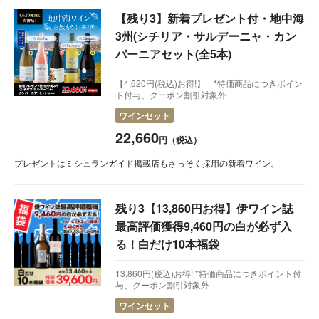
【残り3】新着プレゼント付・地中海
3州(シチリア・サルデーニャ・カン
パーニアセット(全5本)
【4,620円(税込)お得!】 *特価商品につきポイン
ト付与、クーポン割引対象外
ワインセット
22,660
円（税込）
プレゼントはミシュランガイド掲載店もさっそく採用の新着ワイン。
残り3【13,860円お得】伊ワイン誌
最高評価獲得9,460円の白が必ず入
る！白だけ10本福袋
13,860円(税込)お得! *特価商品につきポイント付
与、クーポン割引対象外
ワインセット