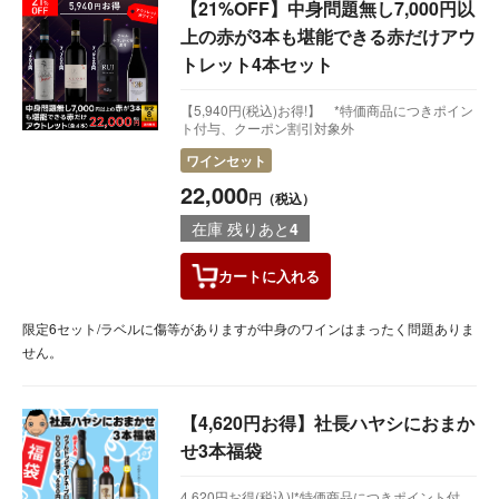
【21%OFF】中身問題無し7,000円以
上の赤が3本も堪能できる赤だけアウ
トレット4本セット
【5,940円(税込)お得!】 *特価商品につきポイン
ト付与、クーポン割引対象外
ワインセット
22,000
円（税込）
在庫 残りあと
4
カートに
入れる
限定6セット/ラベルに傷等がありますが中身のワインはまったく問題ありま
せん。
【4,620円お得】社長ハヤシにおまか
せ3本福袋
4,620円お得(税込)!*特価商品につきポイント付