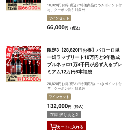
18,920円お得(税込)!*特価商品につきポイント付
与、クーポン割引対象外
ワインセット
66,000
円（税込）
限定3【28,820円お得】バローロ単
一畑ラッザリート10万円と9年熟成
ブルネッロ1万8千円が必ず入るプレ
ミアム12万円6本福袋
28,820円お得(税込)!*特価商品につきポイント付
与、クーポン割引対象外
ワインセット
132,000
円（税込）
在庫 残りあと
2
カートに
入れる