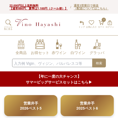
22,000円以上送料無料
通常3営業日で発送
/
【通常880円、夏季は1,100円（クール便）】
（配送についてはこちら）
0
ジャンル
トップ
お気に入り
カート
ログイン
別に見る
全商品
お得セット
赤ワイン
白ワイン
グラッパ
検索
【年に一度の大チャンス】
サマービッグサービスセットはこちら▶︎
営業井手
営業井手
2026ベスト5
2025ベスト6