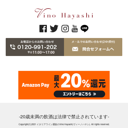
-20歳未満の飲酒は法律で禁止されています-
Copyright(C)2021 イタリアワイン通販のVino Hayashi(ヴィーノハヤシ). All rights reserved.