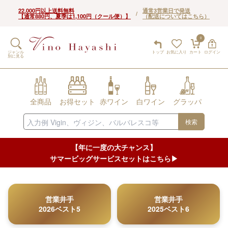
22,000円以上送料無料
通常3営業日で発送
/
【通常880円、夏季は1,100円（クール便）】
（配送についてはこちら）
0
ジャンル
トップ
お気に入り
カート
ログイン
別に見る
全商品
お得セット
赤ワイン
白ワイン
グラッパ
検索
【年に一度の大チャンス】
サマービッグサービスセットはこちら▶︎
営業井手
営業井手
2026ベスト5
2025ベスト6