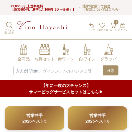
22,000円以上送料無料
通常3営業日で発送
/
【通常880円、夏季は1,100円（クール便）】
（配送についてはこちら）
0
ジャンル
トップ
お気に入り
カート
ログイン
別に見る
全商品
お得セット
赤ワイン
白ワイン
グラッパ
検索
【年に一度の大チャンス】
サマービッグサービスセットはこちら▶︎
営業井手
営業井手
2026ベスト5
2025ベスト6