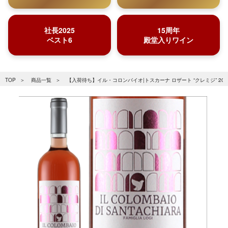
社長2025
15周年
ベスト6
殿堂入りワイン
TOP
商品一覧
【入荷待ち】イル・コロンバイオ|トスカーナ ロザート “クレミジ” 202