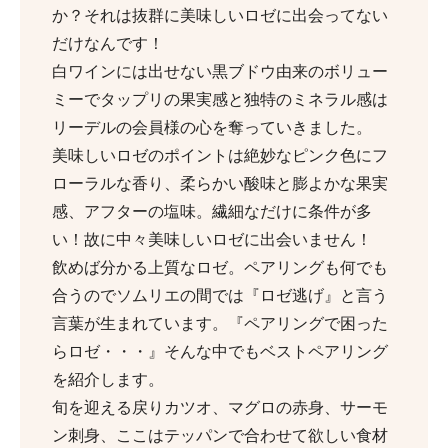
か？それは抜群に美味しいロゼに出会ってない
だけなんです！
白ワインには出せない黒ブドウ由来のボリュー
ミーでタップリの果実感と独特のミネラル感は
リーデルの会員様の心を奪っていきました。
美味しいロゼのポイントは絶妙なピンク色にフ
ローラルな香り、柔らかい酸味と膨よかな果実
感、アフターの塩味。繊細なだけに条件が多
い！故に中々美味しいロゼに出会いません！
飲めば分かる上質なロゼ。ペアリングも何でも
合うのでソムリエの間では『ロゼ逃げ』と言う
言葉が生まれています。『ペアリングで困った
らロゼ・・・』そんな中でもベストペアリング
を紹介します。
旬を迎える戻りカツオ、マグロの赤身、サーモ
ン刺身、ここはテッパンで合わせて欲しい食材