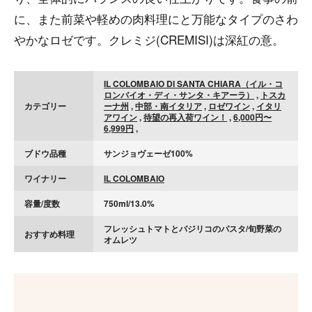
に、また前菜や軽めの肉料理にと万能なタイプのさわ
やかなロゼです。クレミジ(CREMISI)は深紅の意。
IL COLOMBAIO DI SANTA CHIARA（イル・コ
ロンバイオ・ディ・サンタ・キアーラ）
,
トスカ
カテゴリー
ーナ州
,
中部・南イタリア
,
ロゼワイン
,
イタリ
アワイン
,
待望の再入荷ワイン！
,
6,000円〜
6,999円
,
ブドウ品種
サンジョヴェーゼ100%
ワイナリー
IL COLOMBAIO
容量/度数
750ml/13.0%
フレッシュトマトとバジリコのパスタ/旬野菜の
おすすめ料理
オムレツ