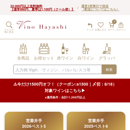
22,000円以上送料無料
通常3営業日で発送
/
【通常880円、夏季は1,100円（クール便）】
（配送についてはこちら）
0
ジャンル
トップ
お気に入り
カート
ログイン
別に見る
全商品
お得セット
赤ワイン
白ワイン
グラッパ
検索
⚠️今だけ1500円オフ！（クーポン:s1500｜〆切：8/18）
対象ワインはこちら▶︎
※適用条件：合計11,000円以上
営業井手
営業井手
2026ベスト5
2025ベスト6