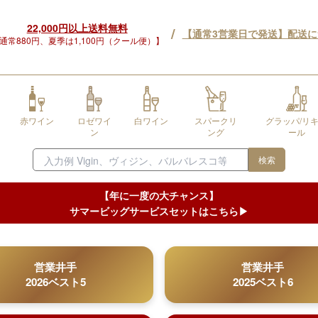
22,000円以上送料無料
/
【通常3営業日で発送】配送
通常880円、夏季は1,100円（クール便）】
赤ワイン
ロゼワイ
白ワイン
スパークリ
グラッパ/リ
ン
ング
ール
検索
【年に一度の大チャンス】
サマービッグサービスセットはこちら▶︎
営業井手
営業井手
2026ベスト5
2025ベスト6