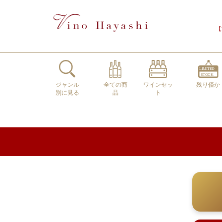
【
ジャンル
全ての商
ワインセッ
残り僅か
別に見る
品
ト