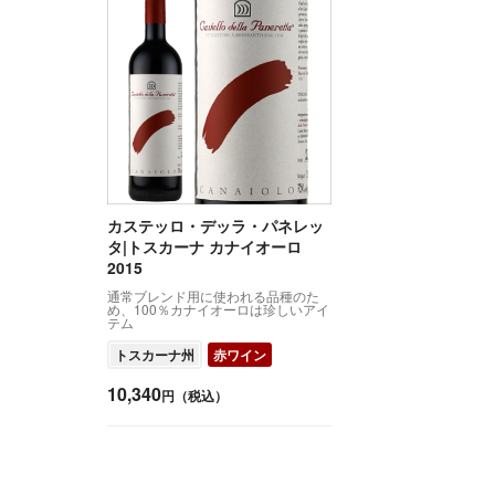
カステッロ・デッラ・パネレッ
タ|トスカーナ カナイオーロ
2015
通常ブレンド用に使われる品種のた
め、100％カナイオーロは珍しいアイ
テム
トスカーナ州
赤ワイン
10,340
円（税込）