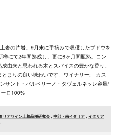
粘土岩の片岩。9月末に手摘みで収穫したブドウを
新樽にて2年間熟成し、更に6ヶ月間瓶熟。コン
熟成由来と思われる木とスパイスの豊かな香り。
まとまりの良い味わいです。ワイナリー: カス
モンサント・バルベリーノ・タヴェルネッレ容量/
ネーロ100%
タリアワイン土着品種研究会
,
中部・南イタリア
,
イタリア
,