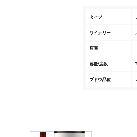
タイプ
ワイナリー
原産
容量/度数
ブドウ品種