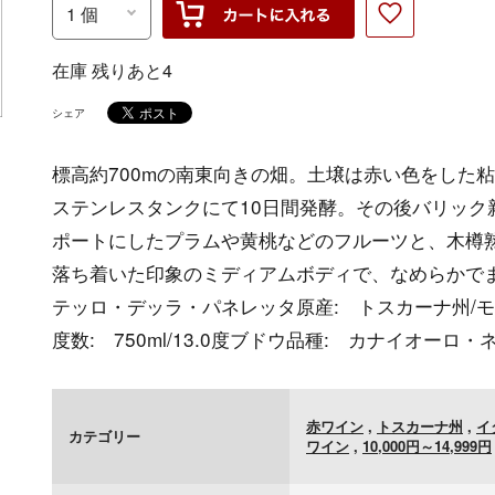
在庫 残りあと4
シェア
標高約700mの南東向きの畑。土壌は赤い色をした
ステンレスタンクにて10日間発酵。その後バリック
ポートにしたプラムや黄桃などのフルーツと、木樽
落ち着いた印象のミディアムボディで、なめらかで
テッロ・デッラ・パネレッタ原産: トスカーナ州/
度数: 750ml/13.0度ブドウ品種: カナイオーロ・
赤ワイン
,
トスカーナ州
,
イ
カテゴリー
ワイン
,
10,000円～14,999円