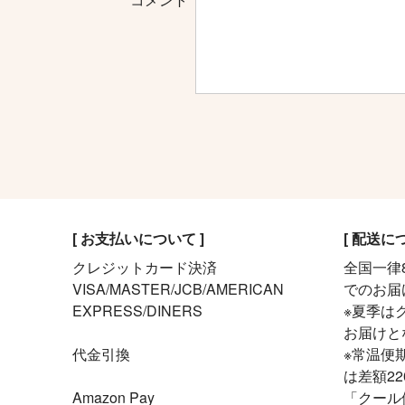
[ お支払いについて ]
[ 配送に
クレジットカード決済
全国一律8
VISA/MASTER/JCB/AMERICAN
でのお届
EXPRESS/DINERS
※夏季はク
お届けと
代金引換
※常温便
は差額2
Amazon Pay
「クール