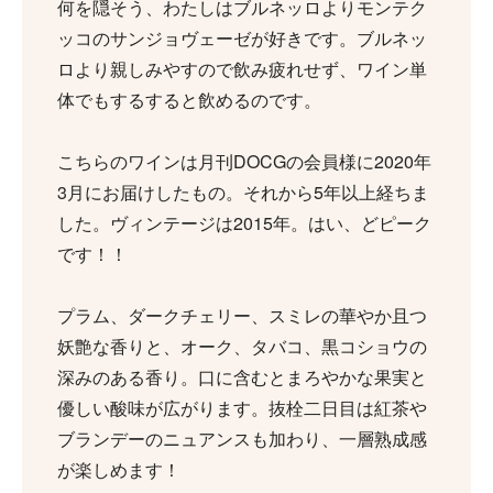
何を隠そう、わたしはブルネッロよりモンテク
ッコのサンジョヴェーゼが好きです。ブルネッ
ロより親しみやすので飲み疲れせず、ワイン単
体でもするすると飲めるのです。
こちらのワインは月刊DOCGの会員様に2020年
3月にお届けしたもの。それから5年以上経ちま
した。ヴィンテージは2015年。はい、どピーク
です！！
プラム、ダークチェリー、スミレの華やか且つ
妖艶な香りと、オーク、タバコ、黒コショウの
深みのある香り。口に含むとまろやかな果実と
優しい酸味が広がります。抜栓二日目は紅茶や
ブランデーのニュアンスも加わり、一層熟成感
が楽しめます！