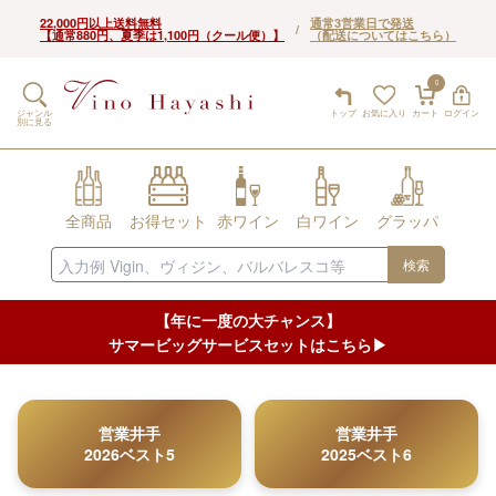
22,000円以上送料無料
通常3営業日で発送
/
【通常880円、夏季は1,100円（クール便）】
（配送についてはこちら）
0
ジャンル
トップ
お気に入り
カート
ログイン
別に見る
全商品
お得セット
赤ワイン
白ワイン
グラッパ
検索
【年に一度の大チャンス】
サマービッグサービスセットはこちら▶︎
営業井手
営業井手
2026ベスト5
2025ベスト6