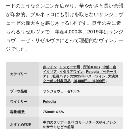
ードのようなタンニンが広がり、華やかさと長い余韻
が印象的。ブルネッロにも引けを取らないサンジョヴ
ェーゼの偉大さを感じさせる1本です。良年のみに造
られるリゼルヴァで、年産4,000本。2019年はサンジ
ョヴェーゼ・リゼルヴァにとって理想的なヴィンテー
ジでした。
赤ワイン
,
トスカーナ州
,
月刊DOCG
,
中部・南
イタリア
,
イタリアワイン
,
Peteglia（ぺテーリ
カテゴリー
ア）
,
社長ハヤシの2025年ベストワイン
,
大決算
クーポン対象商品
,
10,000円～14,999円
,
ブドウ品種
サンジョヴェーゼ100%
ワイナリー
Peteglia
容量/度数
750ml/14.5%
牛肉のタリアータ/ペコリーノチーズやイノシシ
おすすめ料理
のサラミなどの前菜