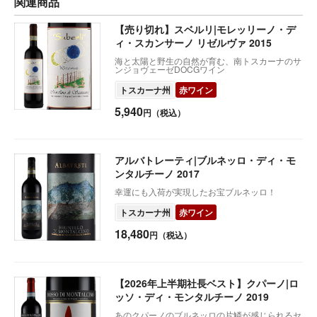
関連商品
【売り切れ】スベルリ|モレッリーノ・デ
ィ・スカンサーノ リゼルヴァ 2015
海と太陽と野生の自然が育む、南トスカーナのサ
ンジョヴェーゼDOCGワイン
トスカーナ州
赤ワイン
5,940
円（税込）
アルバトレーティ|ブルネッロ・ディ・モ
ンタルチーノ 2017
幸運にも入荷が実現したお宝ブルネッロ！
トスカーナ州
赤ワイン
18,480
円（税込）
【2026年上半期社長ベスト】クパーノ|ロ
ッソ・ディ・モンタルチーノ 2019
あのクパーノのブルネッロの片鱗が感じられるセ