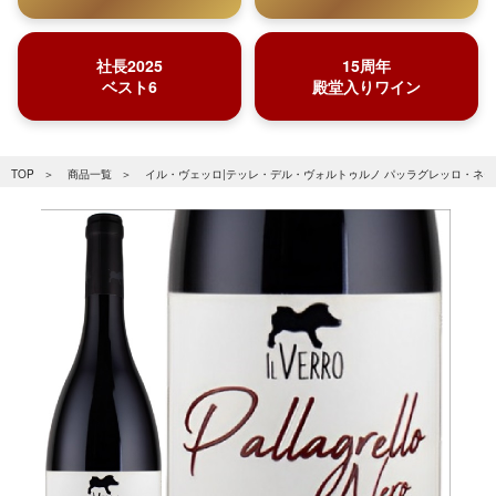
社長2025
15周年
ベスト6
殿堂入りワイン
TOP
商品一覧
イル・ヴェッロ|テッレ・デル・ヴォルトゥルノ パッラグレッロ・ネーロ 