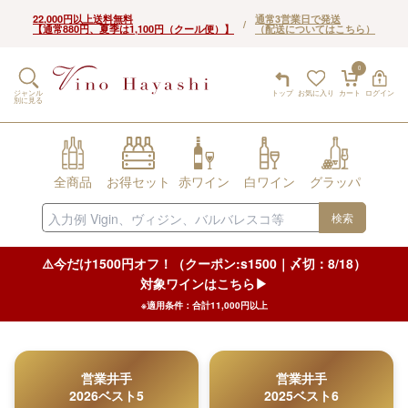
22,000円以上送料無料
通常3営業日で発送
/
【通常880円、夏季は1,100円（クール便）】
（配送についてはこちら）
0
ジャンル
トップ
お気に入り
カート
ログイン
別に見る
全商品
お得セット
赤ワイン
白ワイン
グラッパ
検索
⚠️今だけ1500円オフ！（クーポン:s1500｜〆切：8/18）
対象ワインはこちら▶︎
※適用条件：合計11,000円以上
営業井手
営業井手
2026ベスト5
2025ベスト6