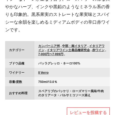
やかなハーブ、インクや黒鉛のようなミネラル系の香
りも印象的。黒系果実のストレートな果実味とスパイ
シーな余韻を楽しめるミディアムボディの辛口赤ワイ
ンです。
カンパーニア州
,
中部・南イタリア
,
イタリアワ
カテゴリー
イン
,
イタリアワイン土着品種研究会
,
赤ワイン
,
7,000円〜7,999円
,
ブドウ品種
パッラグレッロ・ネーロ100%
ワイナリー
Il Verro
容量/度数
750ml/13.0％
スペアリブのパッケリ・ローズマリー風味/牛肉
おすすめ料理
のタリアータ・バルサミコソース添え
レビューを投稿する