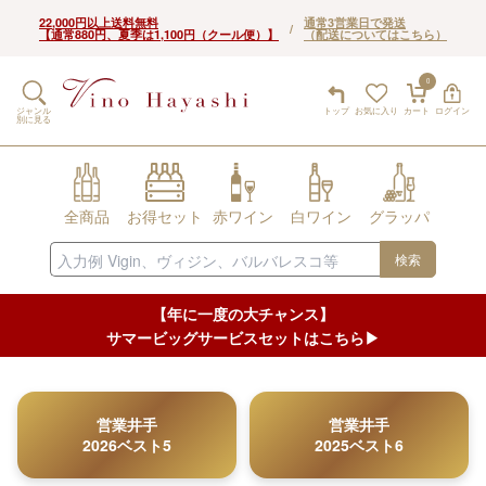
22,000円以上送料無料
通常3営業日で発送
/
【通常880円、夏季は1,100円（クール便）】
（配送についてはこちら）
0
ジャンル
トップ
お気に入り
カート
ログイン
別に見る
全商品
お得セット
赤ワイン
白ワイン
グラッパ
検索
【年に一度の大チャンス】
サマービッグサービスセットはこちら▶︎
営業井手
営業井手
2026ベスト5
2025ベスト6