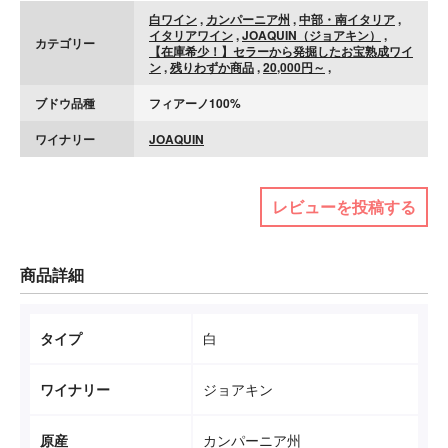
白ワイン
,
カンパーニア州
,
中部・南イタリア
,
イタリアワイン
,
JOAQUIN（ジョアキン）
,
カテゴリー
【在庫希少！】セラーから発掘したお宝熟成ワイ
ン
,
残りわずか商品
,
20,000円～
,
ブドウ品種
フィアーノ100%
ワイナリー
JOAQUIN
レビューを投稿する
商品詳細
タイプ
白
ワイナリー
ジョアキン
原産
カンパーニア州