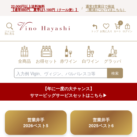
22,000円以上送料無料
通常3営業日で発送
/
【通常880円、夏季は1,100円（クール便）】
（配送についてはこちら）
0
ジャンル
トップ
お気に入り
カート
ログイン
別に見る
全商品
お得セット
赤ワイン
白ワイン
グラッパ
検索
【年に一度の大チャンス】
サマービッグサービスセットはこちら▶︎
営業井手
営業井手
2026ベスト5
2025ベスト6