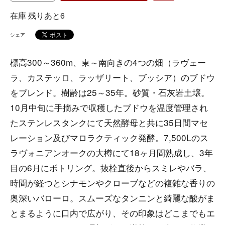
在庫 残りあと6
シェア
標高300～360m、東～南向きの4つの畑（ラヴェー
ラ、カステッロ、ラッザリート、ブッシア）のブドウ
をブレンド。樹齢は25～35年。砂質・石灰岩土壌。
10月中旬に手摘みで収穫したブドウを温度管理され
たステンレスタンクにて天然酵母と共に35日間マセ
レーション及びマロラクティック発酵。7,500Lのス
ラヴォニアンオークの大樽にて18ヶ月間熟成し、3年
目の6月にボトリング。抜栓直後からスミレやバラ、
時間が経つとシナモンやクローブなどの複雑な香りの
奥深いバローロ。スムーズなタンニンと綺麗な酸がま
とまるように口内で広がり、その印象はどこまでもエ