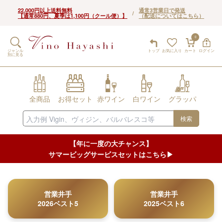
22,000円以上送料無料
通常3営業日で発送
/
【通常880円、夏季は1,100円（クール便）】
（配送についてはこちら）
0
ジャンル
トップ
お気に入り
カート
ログイン
別に見る
全商品
お得セット
赤ワイン
白ワイン
グラッパ
検索
【年に一度の大チャンス】
サマービッグサービスセットはこちら▶︎
営業井手
営業井手
2026ベスト5
2025ベスト6