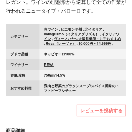
レガント。ワインの理想形から逆算して全ての作業が
行われるニュータイプ・バローロです。
赤ワイン
,
ピエモンテ州
,
北イタリア
,
Italiagrismo（イタリアグリズモ）
,
イタリアワ
カテゴリー
イン
,
ヴィーノハヤシ大阪営業所・井手おすすめ
,
Reva（レーヴァ）
,
10,000円～14,999円
,
ブドウ品種
ネッビオーロ100%
ワイナリー
RÉVA
容量/度数
750ml/14.5%
鶏肉と野菜のグラタンスープ/スパイス風味のト
おすすめ料理
マトビーフシチュー
レビューを投稿する
商品詳細