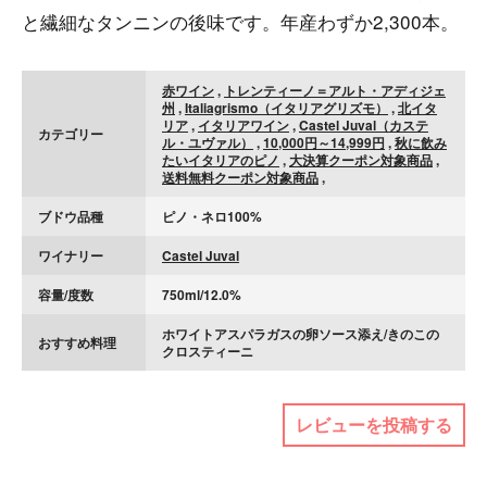
と繊細なタンニンの後味です。年産わずか2,300本。
赤ワイン
,
トレンティーノ＝アルト・アディジェ
州
,
Italiagrismo（イタリアグリズモ）
,
北イタ
リア
,
イタリアワイン
,
Castel Juval（カステ
カテゴリー
ル・ユヴァル）
,
10,000円～14,999円
,
秋に飲み
たいイタリアのピノ
,
大決算クーポン対象商品
,
送料無料クーポン対象商品
,
ブドウ品種
ピノ・ネロ100%
ワイナリー
Castel Juval
容量/度数
750ml/12.0%
ホワイトアスパラガスの卵ソース添え/きのこの
おすすめ料理
クロスティーニ
レビューを投稿する