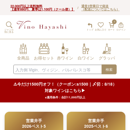
22,000円以上送料無料
通常3営業日で発送
/
【通常880円、夏季は1,100円（クール便）】
（配送についてはこちら）
0
ジャンル
トップ
お気に入り
カート
ログイン
別に見る
全商品
お得セット
赤ワイン
白ワイン
グラッパ
検索
⚠️今だけ1500円オフ！（クーポン:s1500｜〆切：8/18）
対象ワインはこちら▶︎
※適用条件：合計11,000円以上
営業井手
営業井手
2026ベスト5
2025ベスト6