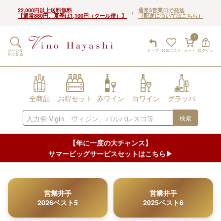
22,000円以上送料無料
通常3営業日で発送
/
【通常880円、夏季は1,100円（クール便）】
（配送についてはこちら）
0
ジャンル
トップ
お気に入り
カート
ログイン
別に見る
全商品
お得セット
赤ワイン
白ワイン
グラッパ
検索
【年に一度の大チャンス】
サマービッグサービスセットはこちら▶︎
営業井手
営業井手
2026ベスト5
2025ベスト6