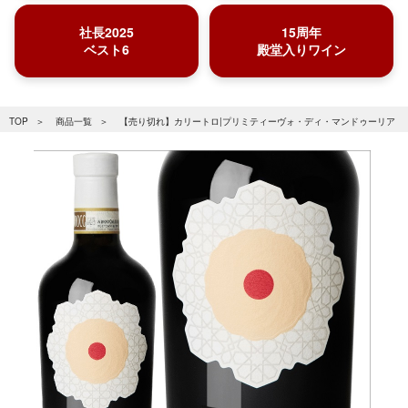
社長2025
15周年
ベスト6
殿堂入りワイン
TOP
商品一覧
【売り切れ】カリートロ|プリミティーヴォ・ディ・マンドゥーリア ドル