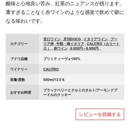
酸味と心地良い苦み、紅茶のニュアンスが残ります。
重すぎることなく赤ワインのような感覚で飲めて癖に
なる味わいです。
甘口ワイン
,
月刊DOCG
,
イタリアワイン
,
プー
カテゴリー
リア州
,
中部・南イタリア
,
CALITRO（カリート
ロ ）
,
赤ワイン
,
8,000円～8,999円
,
ブドウ品種
プリミティーヴォ100%
ワイナリー
CALITRO
容量/度数
500ml/13.5％
ブラックベリーとクルミのタルト/アーモンドプ
おすすめ料理
ードルのクッキー
レビューを投稿する