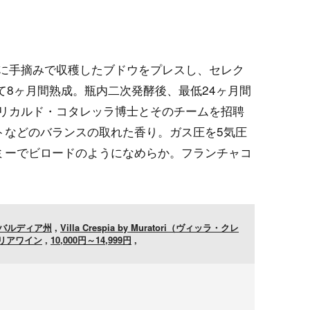
末に手摘みで収穫したブドウをプレスし、セレク
て8ヶ月間熟成。瓶内二次発酵後、最低24ヶ月間
にリカルド・コタレッラ博士とそのチームを招聘
トなどのバランスの取れた香り。ガス圧を5気圧
ミーでビロードのようになめらか。フランチャコ
バルディア州
,
Villa Crespia by Muratori（ヴィッラ・クレ
リアワイン
,
10,000円～14,999円
,