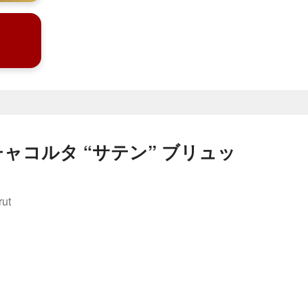
ャコルタ “サテン” ブリュッ
rut