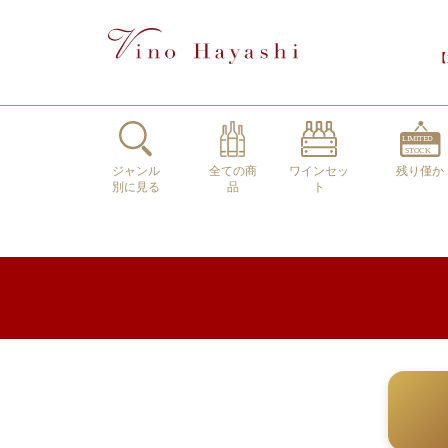
【
ジャンル
全ての商
ワインセッ
残り僅か
別に見る
品
ト