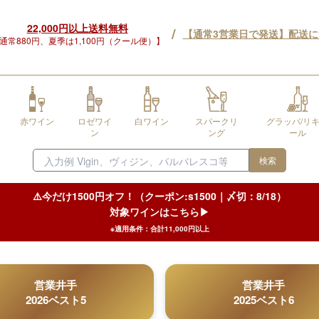
22,000円以上送料無料
/
【通常3営業日で発送】配送
通常880円、夏季は1,100円（クール便）】
赤ワイン
ロゼワイ
白ワイン
スパークリ
グラッパ/リ
ン
ング
ール
検索
⚠️今だけ1500円オフ！（クーポン:s1500｜〆切：8/18）
対象ワインはこちら▶︎
※適用条件：合計11,000円以上
営業井手
営業井手
2026ベスト5
2025ベスト6