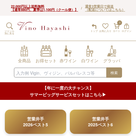
22,000円以上送料無料
通常3営業日で発送
/
【通常880円、夏季は1,100円（クール便）】
（配送についてはこちら）
0
ジャンル
トップ
お気に入り
カート
ログイン
別に見る
全商品
お得セット
赤ワイン
白ワイン
グラッパ
検索
【年に一度の大チャンス】
サマービッグサービスセットはこちら▶︎
営業井手
営業井手
2026ベスト5
2025ベスト6