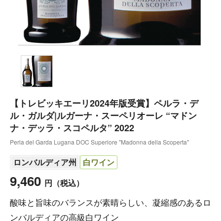
【トレビッキエーリ2024年版受賞】ペルラ・デ
ル・ガルダ|ルガーナ・スーペリオーレ “マドン
ナ・デッラ・スコペルタ” 2022
Perla del Garda Lugana DOC Superiore "Madonna della Scoperta"
ロンバルディア州
白ワイン
9,460
円
（税込）
酸味と旨味のバランスが素晴らしい、凝縮感のあるロ
ンバルディアの高級白ワイン