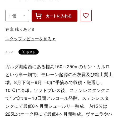
在庫 残りあと8
スタッフレビューを見る▼
シェア
ガルダ湖南西にある標高150～250mのサン・カルロ
という単一畑で、モレーン起源の石灰質及び粘土質土
壌。8月下旬～9月上旬に手摘みで収穫・厳選し、
10℃に冷却。ソフトプレス後、ステンレスタンクに
て15℃で8～10日間アルコール発酵。ステンレスタ
ンクにて最低8ヶ月間シュールリー熟成、内15％は
225Lのオーク樽にて最低4ヶ月間熟成。ヴァニラやハ