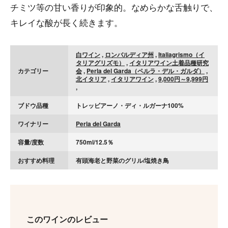
チミツ等の甘い香りが印象的。なめらかな舌触りで、
キレイな酸が長く続きます。
白ワイン
,
ロンバルディア州
,
Italiagrismo（イ
タリアグリズモ）
,
イタリアワイン土着品種研究
カテゴリー
会
,
Perla del Garda（ペルラ・デル・ガルダ）
,
北イタリア
,
イタリアワイン
,
9,000円～9,999円
,
ブドウ品種
トレッビアーノ・ディ・ルガーナ100%
ワイナリー
Perla del Garda
容量/度数
750ml/12.5％
おすすめ料理
有頭海老と野菜のグリル/塩焼き鳥
このワインのレビュー