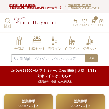
22,000円以上送料無料
通常3営業日で発送
/
【通常880円、夏季は1,100円（クール便）】
（配送についてはこちら）
0
ジャンル
トップ
お気に入り
カート
ログイン
別に見る
全商品
お得セット
赤ワイン
白ワイン
グラッパ
検索
⚠️今だけ1500円オフ！（クーポン:s1500｜〆切：8/18）
対象ワインはこちら▶︎
※適用条件：合計11,000円以上
営業井手
営業井手
2026ベスト5
2025ベスト6