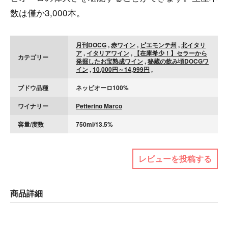
数は僅か3,000本。
月刊DOCG
,
赤ワイン
,
ピエモンテ州
,
北イタリ
ア
,
イタリアワイン
,
【在庫希少！】セラーから
カテゴリー
発掘したお宝熟成ワイン
,
秘蔵の飲み頃DOCGワ
イン
,
10,000円～14,999円
,
ブドウ品種
ネッビオーロ100%
ワイナリー
Petterino Marco
容量/度数
750ml/13.5%
レビューを投稿する
商品詳細