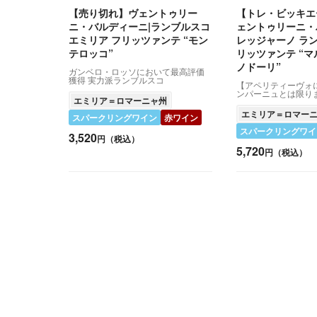
【売り切れ】ヴェントゥリー
【トレ・ビッキエ
ニ・バルディーニ|ランブルスコ
ェントゥリーニ・
エミリア フリッツァンテ “モン
レッジャーノ ラン
テロッコ”
リッツァンテ “
ノドーリ”
ガンベロ・ロッソにおいて最高評価
獲得 実力派ランブルスコ
【アペリティーヴォ
ンパーニュとは限り
エミリア＝ロマーニャ州
エミリア＝ロマー
スパークリングワイン
赤ワイン
スパークリングワイ
3,520
円（税込）
5,720
円（税込）