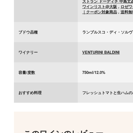
ストラン ドーディチ 中島
ワインリスト@大阪
,
ロゼワ
｜クーポン対象商品
,
送料無
ブドウ品種
ランブルスコ・ディ・ソルヴ
ワイナリー
VENTURINI BALDINI
容量/度数
750ml/12.0%
おすすめ料理
フレッシュトマトと生ハムの