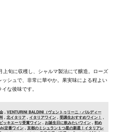
9月上旬に収穫し、シャルマ製法にて醸造。ローズ
レッシュで、非常に華やか。果実味による程よい
ライな後味です。
会
,
VENTURINI BALDINI（ヴェントゥリーニ・バルディー
州
,
北イタリア
,
イタリアワイン
,
受講生おすすめワイン！
,
ビッキエーリ受賞ワイン
,
お誕生日に飲みたいワイン
,
初め
shi定番ワイン
,
京都のミシュラン１つ星の新星！イタリアレ