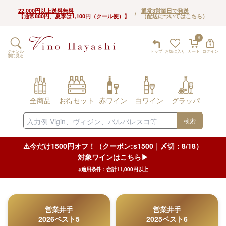
22,000円以上送料無料
通常3営業日で発送
/
【通常880円、夏季は1,100円（クール便）】
（配送についてはこちら）
0
ジャンル
トップ
お気に入り
カート
ログイン
別に見る
全商品
お得セット
赤ワイン
白ワイン
グラッパ
検索
⚠️今だけ1500円オフ！（クーポン:s1500｜〆切：8/18）
対象ワインはこちら▶︎
※適用条件：合計11,000円以上
営業井手
営業井手
2026ベスト5
2025ベスト6