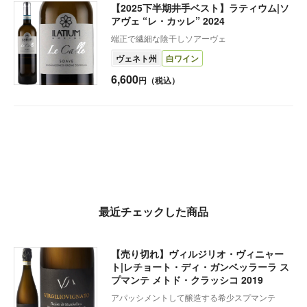
【2025下半期井手ベスト】ラティウム|ソ
アヴェ “レ・カッレ” 2024
端正で繊細な陰干しソアーヴェ
ヴェネト州
白ワイン
6,600
円（税込）
最近チェックした商品
【売り切れ】ヴィルジリオ・ヴィニャー
ト|レチョート・ディ・ガンベッラーラ ス
プマンテ メトド・クラッシコ 2019
アパッシメントして醸造する希少スプマンテ