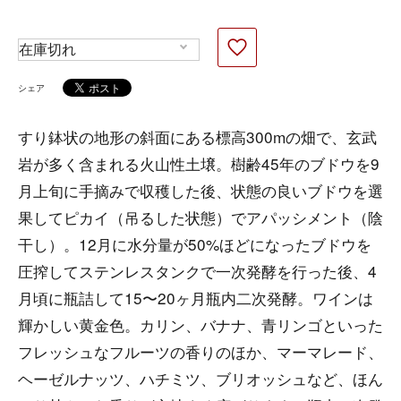
シェア
すり鉢状の地形の斜面にある標高300mの畑で、玄武
岩が多く含まれる火山性土壌。樹齢45年のブドウを9
月上旬に手摘みで収穫した後、状態の良いブドウを選
果してピカイ（吊るした状態）でアパッシメント（陰
干し）。12月に水分量が50%ほどになったブドウを
圧搾してステンレスタンクで一次発酵を行った後、4
月頃に瓶詰して15〜20ヶ月瓶内二次発酵。ワインは
輝かしい黄金色。カリン、バナナ、青リンゴといった
フレッシュなフルーツの香りのほか、マーマレード、
ヘーゼルナッツ、ハチミツ、ブリオッシュなど、ほん