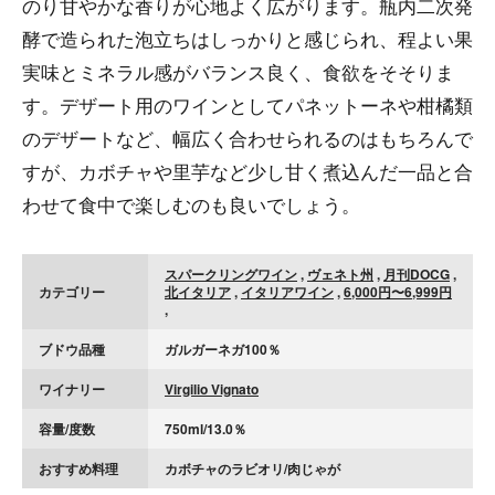
のり甘やかな香りが心地よく広がります。瓶内二次発
酵で造られた泡立ちはしっかりと感じられ、程よい果
実味とミネラル感がバランス良く、食欲をそそりま
す。デザート用のワインとしてパネットーネや柑橘類
のデザートなど、幅広く合わせられるのはもちろんで
すが、カボチャや里芋など少し甘く煮込んだ一品と合
わせて食中で楽しむのも良いでしょう。
スパークリングワイン
,
ヴェネト州
,
月刊DOCG
,
カテゴリー
北イタリア
,
イタリアワイン
,
6,000円〜6,999円
,
ブドウ品種
ガルガーネガ100％
ワイナリー
Virgilio Vignato
容量/度数
750ml/13.0％
おすすめ料理
カボチャのラビオリ/肉じゃが