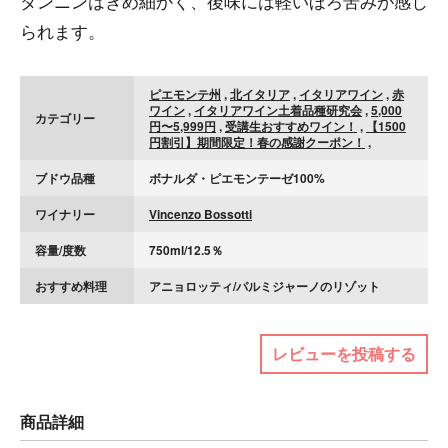
タンニンはきめ細かく、後味には軽いほろ苦みが感じ
られます。
ピエモンテ州
,
北イタリア
,
イタリアワイン
,
赤
ワイン
,
イタリアワイン土着品種研究会
,
5,000
カテゴリー
円〜5,999円
,
受講生おすすめワイン！
,
【1500
円割引】期間限定！春の感謝クーポン！
,
ブドウ品種
ボナルダ・ピエモンテーゼ100%
ワイナリー
Vincenzo Bossotti
容量/度数
750ml/12.5％
おすすめ料理
アニョロッティ/パルミジャーノのリゾット
レビューを投稿する
商品詳細