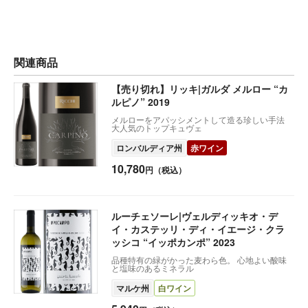
関連商品
【売り切れ】リッキ|ガルダ メルロー “カ
ルピノ” 2019
メルローをアパッシメントして造る珍しい手法
大人気のトップキュヴェ
ロンバルディア州
赤ワイン
10,780
円（税込）
ルーチェソーレ|ヴェルディッキオ・デ
イ・カステッリ・ディ・イエージ・クラ
ッシコ “イッポカンポ” 2023
品種特有の緑がかった麦わら色。 心地よい酸味
と塩味のあるミネラル
マルケ州
白ワイン