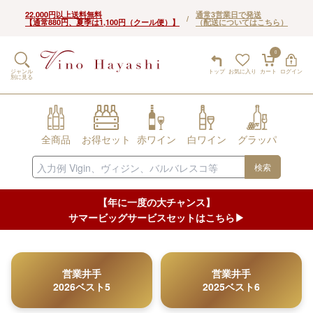
22,000円以上送料無料
通常3営業日で発送
/
【通常880円、夏季は1,100円（クール便）】
（配送についてはこちら）
0
ジャンル
トップ
お気に入り
カート
ログイン
別に見る
全商品
お得セット
赤ワイン
白ワイン
グラッパ
検索
【年に一度の大チャンス】
サマービッグサービスセットはこちら▶︎
営業井手
営業井手
2026ベスト5
2025ベスト6