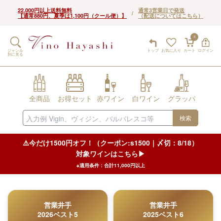
22,000円以上送料無料
通常3営業日で発送
/
【通常880円、夏季は1,100円（クール便）】
（配送についてはこちら）
0
ジャンル
トップ
お気に入り
カート
ログイン
別に見る
全商品
お得セット
赤ワイン
白ワイン
グラッパ
検索
⚠️今だけ1500円オフ！（クーポン:s1500｜〆切：8/18）
対象ワインはこちら▶︎
※適用条件：合計11,000円以上
営業井手
営業井手
2026ベスト5
2025ベスト6