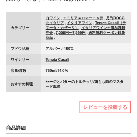
白ワイン
,
エミリア＝ロマーニャ州
,
月刊DOCG
,
北イタリア
,
イタリアワイン
,
Tenuta Casali（テ
カテゴリー
ヌータ・カザーリ）
,
イタリアワイン土着品種研
究会
,
7,000円〜7,999円
,
送料無料クーポン対象
商品
,
ブドウ品種
アルバーナ100%
ワイナリー
Tenuta Casali
容量/度数
750ml/14.0％
セージとバターのトルテッリ/鶏もも肉のマスタ
おすすめ料理
ード風味
レビューを投稿する
商品詳細