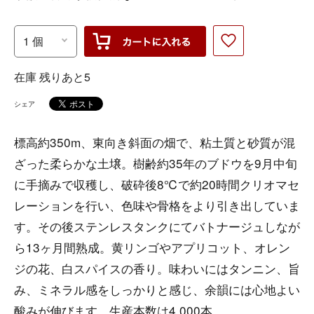
在庫 残りあと5
シェア
標高約350m、東向き斜面の畑で、粘土質と砂質が混
ざった柔らかな土壌。樹齢約35年のブドウを9月中旬
に手摘みで収穫し、破砕後8℃で約20時間クリオマセ
レーションを行い、色味や骨格をより引き出していま
す。その後ステンレスタンクにてバトナージュしなが
ら13ヶ月間熟成。黄リンゴやアプリコット、オレン
ジの花、白スパイスの香り。味わいにはタンニン、旨
み、ミネラル感をしっかりと感じ、余韻には心地よい
酸みが伸びます。生産本数は4,000本。