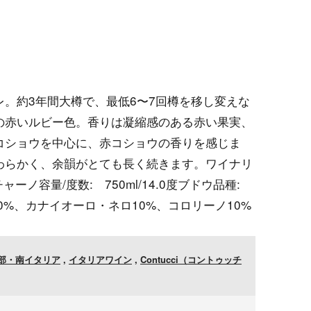
。約3年間大樽で、最低6〜7回樽を移し変えな
の赤いルビー色。香りは凝縮感のある赤い果実、
コショウを中心に、赤コショウの香りを感じま
わらかく、余韻がとても長く続きます。ワイナリ
ーノ容量/度数: 750ml/14.0度ブドウ品種:
0%、カナイオーロ・ネロ10%、コロリーノ10%
部・南イタリア
,
イタリアワイン
,
Contucci（コントゥッチ