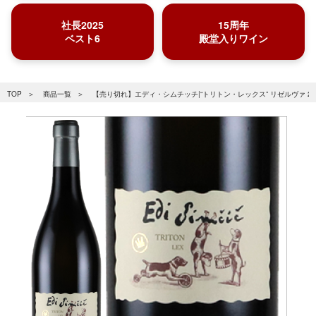
社長2025
15周年
ベスト6
殿堂入りワイン
TOP
商品一覧
【売り切れ】エディ・シムチッチ|“トリトン・レックス” リゼルヴァ 20