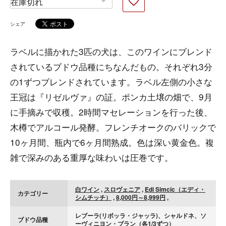
シェア
ラベルに描かれた3匹の犬は、このワインにブレンド
されているブドウ品種にちなんだもの。それぞれ3分
の1ずつブレンドされています。ラベル左側の小さな
王冠は『リゼルヴァ』の証。ポンカ土壌の畑で、9月
に手摘みで収穫。2時間マセレーションを行った後、
木樽でアルコール発酵。フレンチオークのバリックで
10ヶ月間、瓶内で6ヶ月間熟成。色は深い黄金色。複
雑で深みのある重厚な味わいは圧巻です。
白ワイン
,
スロヴェニア
,
Edi Simcic（エディ・
カテゴリー
シムチッチ）
,
8,000円～8,999円
,
レブーラ(リボッラ・ジャッラ)、シャルドネ、ソ
ブドウ品種
ーヴィニヨン・ブラン（各1/3ずつ）