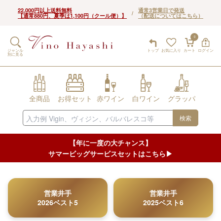
22,000円以上送料無料
通常3営業日で発送
/
【通常880円、夏季は1,100円（クール便）】
（配送についてはこちら）
0
ジャンル
トップ
お気に入り
カート
ログイン
別に見る
全商品
お得セット
赤ワイン
白ワイン
グラッパ
検索
【年に一度の大チャンス】
サマービッグサービスセットはこちら▶︎
営業井手
営業井手
2026ベスト5
2025ベスト6