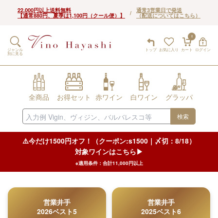
22,000円以上送料無料
通常3営業日で発送
/
【通常880円、夏季は1,100円（クール便）】
（配送についてはこちら）
0
ジャンル
トップ
お気に入り
カート
ログイン
別に見る
全商品
お得セット
赤ワイン
白ワイン
グラッパ
検索
⚠️今だけ1500円オフ！（クーポン:s1500｜〆切：8/18）
対象ワインはこちら▶︎
※適用条件：合計11,000円以上
営業井手
営業井手
2026ベスト5
2025ベスト6