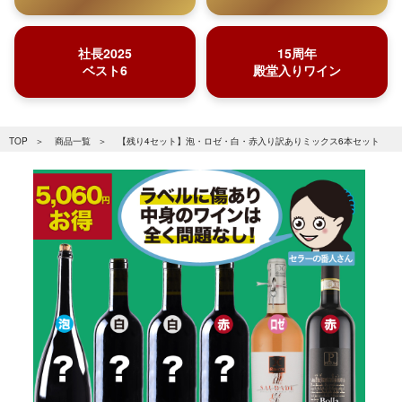
社長2025
15周年
ベスト6
殿堂入りワイン
TOP
商品一覧
【残り4セット】泡・ロゼ・白・赤入り訳ありミックス6本セット