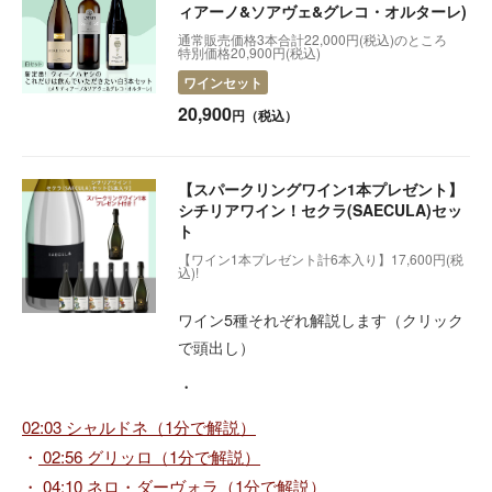
ィアーノ&ソアヴェ&グレコ・オルターレ)
通常販売価格3本合計22,000円(税込)のところ
特別価格20,900円(税込)
ワインセット
20,900
円（税込）
【スパークリングワイン1本プレゼント】
シチリアワイン！セクラ(SAECULA)セッ
ト
【ワイン1本プレゼント計6本入り】17,600円(税
込)!
ワイン5種それぞれ解説します（クリック
で頭出し）
・
02:03 シャルドネ（1分で解説）
・
02:56 グリッロ（1分で解説）
・
04:10 ネロ・ダーヴォラ（1分で解説）