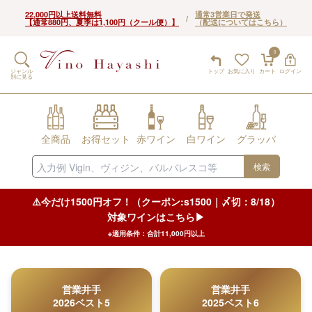
22,000円以上送料無料
通常3営業日で発送
/
【通常880円、夏季は1,100円（クール便）】
（配送についてはこちら）
0
ジャンル
トップ
お気に入り
カート
ログイン
別に見る
全商品
お得セット
赤ワイン
白ワイン
グラッパ
検索
⚠️今だけ1500円オフ！（クーポン:s1500｜〆切：8/18）
対象ワインはこちら▶︎
※適用条件：合計11,000円以上
営業井手
営業井手
2026ベスト5
2025ベスト6