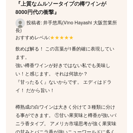
上質なムルソータイプの樽ワインが
8000円代の衝撃
投稿者: 井手悠馬(Vino Hayashi 大阪営業所
長)
おすすめレベル:
★★★★★
飲めば解る！ この言葉が1番的確に表現してい
ます。
強い樽香ワインが好きではない私でも美味し
い！と感じます。 それは何故か？
『甘ったるく』ないからです。 エディはドラ
イ！ だから旨い！
樽熟成の白ワインは大きく分けて３種類に分け
る事ができます。 ①甘い果実味と樽香が強いバ
ニラ香タイプ。 アメリカ市場思考が強く果実味
の甘みとバニラ香が強いニューワールドに多く