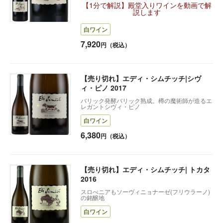
【1分で解説】殿堂入りワインを動画で解
説します
白ワイン
7,920
円（税込）
【売り切れ】エディ・シムチッチ|シヴ
ィ・ピノ 2017
バリック発酵バリック熟成。樽の魔術師が造るエ
レガントシヴィ・ピノ
白ワイン
6,380
円（税込）
【売り切れ】エディ・シムチッチ| トカタ
2016
スロべニアもソーヴィニョナーゼ(フリウラーノ)
の銘醸地
白ワイン