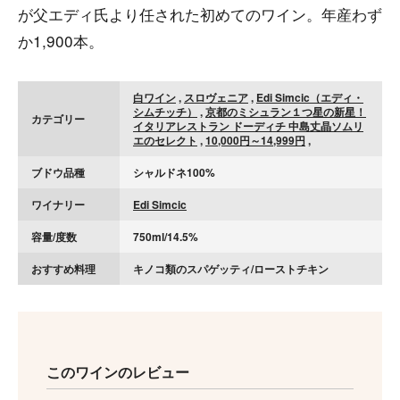
が父エディ氏より任された初めてのワイン。年産わず
か1,900本。
白ワイン
,
スロヴェニア
,
Edi Simcic（エディ・
シムチッチ）
,
京都のミシュラン１つ星の新星！
カテゴリー
イタリアレストラン ドーディチ 中島丈晶ソムリ
エのセレクト
,
10,000円～14,999円
,
ブドウ品種
シャルドネ100%
ワイナリー
Edi Simcic
容量/度数
750ml/14.5%
おすすめ料理
キノコ類のスパゲッティ/ローストチキン
このワインのレビュー