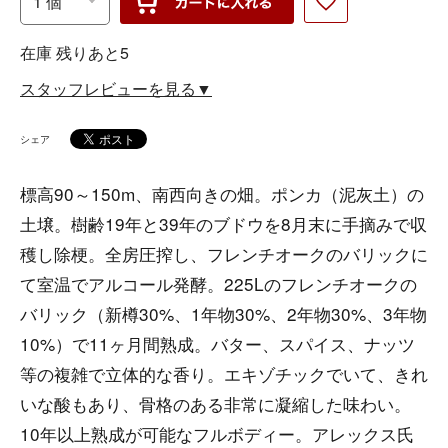
在庫 残りあと5
スタッフレビューを見る▼
シェア
標高90～150m、南西向きの畑。ポンカ（泥灰土）の
土壌。樹齢19年と39年のブドウを8月末に手摘みで収
穫し除梗。全房圧搾し、フレンチオークのバリックに
て室温でアルコール発酵。225Lのフレンチオークの
バリック（新樽30%、1年物30%、2年物30%、3年物
10%）で11ヶ月間熟成。バター、スパイス、ナッツ
等の複雑で立体的な香り。エキゾチックでいて、きれ
いな酸もあり、骨格のある非常に凝縮した味わい。
10年以上熟成が可能なフルボディー。アレックス氏