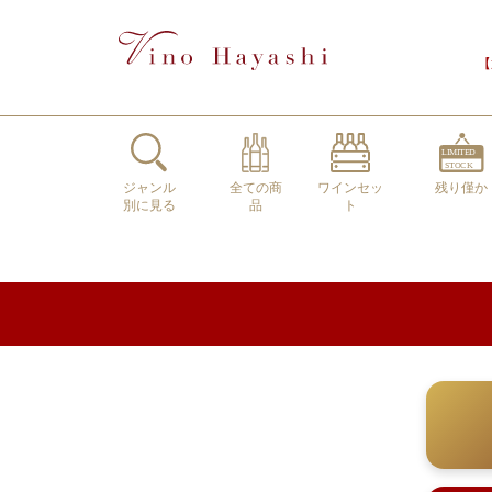
【
ジャンル
全ての商
ワインセッ
残り僅か
別に見る
品
ト