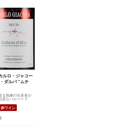
カルロ・ジャコー
・ダルバ “ムチ
造る熟練の生産者が
品質なバルベーラ
赤ワイン
）