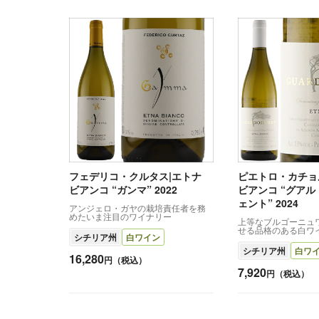
フェデリコ・クルタス|エトナ
ピエトロ・カチョ
ビアンコ “ガンマ” 2022
ビアンコ “グア
ェント” 2024
アンジェロ・ガヤの栽培責任者を務
めたいま注目のワイナリー
上等なブルゴーニュ
せる品格のある白ワ
シチリア州
白ワイン
シチリア州
白ワ
16,280
円（税込）
7,920
円（税込）