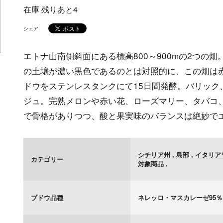
在庫 残りあと4
シェア
エトナ山南側斜面にある標高800～900mの2つの
の土壌が濃い黒色であるのとは対照的に、この畑は赤
ドウをステンレスタンクにて15日間発酵。バリック
ジュ。完熟メロンや赤い花、ローズマリー、タバコ
で骨格がありつつ、酸と果実味のバランスは絶妙で
シチリア州
,
島部
,
イタリア
カテゴリー
対象商品
,
ブドウ品種
ネレッロ・マスカレーゼ95