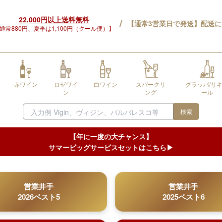
22,000円以上送料無料
/
【通常3営業日で発送】配送
通常880円、夏季は1,100円（クール便）】
赤ワイン
ロゼワイ
白ワイン
スパークリ
グラッパ/リ
ン
ング
ール
検索
【年に一度の大チャンス】
サマービッグサービスセットはこちら▶︎
営業井手
営業井手
2026ベスト5
2025ベスト6