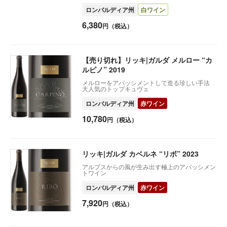
ロンバルディア州
白ワイン
6,380
円（税込）
【売り切れ】リッキ|ガルダ メルロー “カ
ルピノ” 2019
メルローをアパッシメントして造る珍しい手法
大人気のトップキュヴェ
ロンバルディア州
赤ワイン
10,780
円（税込）
リッキ|ガルダ カベルネ “リボ” 2023
アルプスからの風が生み出す極上のアパッシメン
トワイン
ロンバルディア州
赤ワイン
7,920
円（税込）