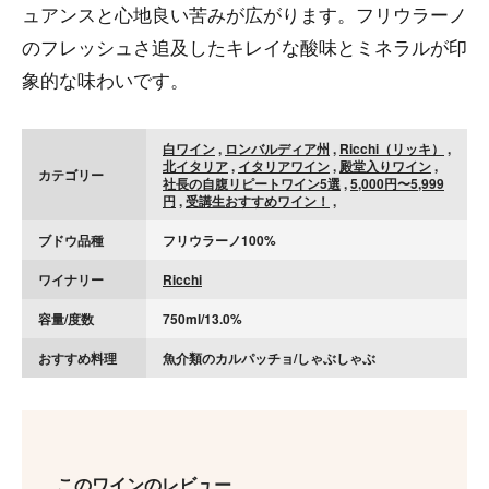
ュアンスと心地良い苦みが広がります。フリウラーノ
のフレッシュさ追及したキレイな酸味とミネラルが印
象的な味わいです。
白ワイン
,
ロンバルディア州
,
Ricchi（リッキ）
,
北イタリア
,
イタリアワイン
,
殿堂入りワイン
,
カテゴリー
社長の自腹リピートワイン5選
,
5,000円〜5,999
円
,
受講生おすすめワイン！
,
ブドウ品種
フリウラーノ100%
ワイナリー
Ricchi
容量/度数
750ml/13.0%
おすすめ料理
魚介類のカルパッチョ/しゃぶしゃぶ
このワインのレビュー