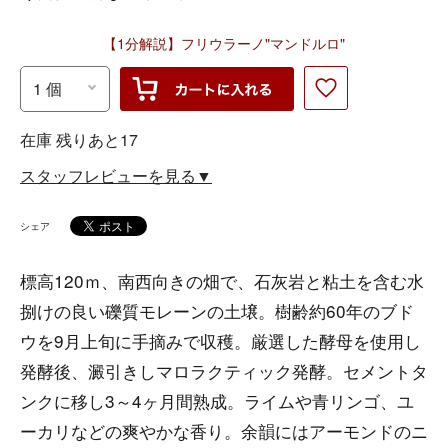
【1分解説】フリウラーノ"マンドルロ"
在庫 残りあと17
スタッフレビューを見る▼
シェア
標高120ｍ、南西向きの畑で、石灰岩と粘土を含む水
捌けの良い礫質モレーンの土壌。樹齢約60年のブド
ウを9月上旬に手摘みで収穫。厳選した酵母を使用し
発酵後、澱引きしマロラクティック発酵。セメントタ
ンクに移し3～4ヶ月間熟成。ライムや青リンゴ、ユ
ーカリなどの爽やかな香り。余韻にはアーモンドのニ