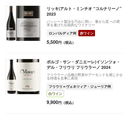
リッキ|アルト・ミンチオ “コルナリーノ”
2023
パッシート製法を巧みに用い、量から質 への変
革を遂げた伝統的なワイナリー
ロンバルディア州
赤ワイン
5,500
円（税込）
ボルゴ・サン・ダニエーレ|イソンツォ・
デル・フリウリ フリウラーノ 2024
フリウラーノ品種の野菜やアーモンドを感じさせ
る特徴を見事に表現
フリウリ＝ヴェネツィア・ジューリア州
白ワイン
9,900
円（税込）