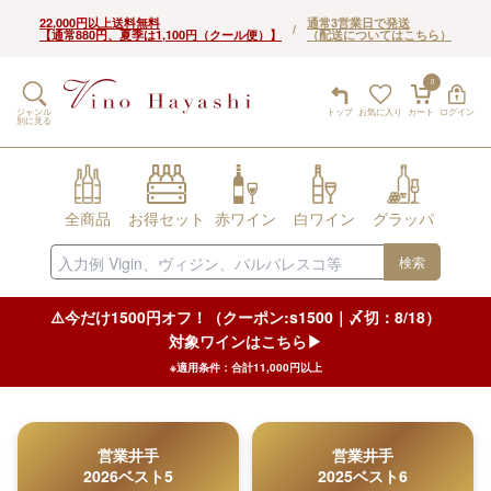
22,000円以上送料無料
通常3営業日で発送
/
【通常880円、夏季は1,100円（クール便）】
（配送についてはこちら）
0
ジャンル
トップ
お気に入り
カート
ログイン
別に見る
全商品
お得セット
赤ワイン
白ワイン
グラッパ
検索
⚠️今だけ1500円オフ！（クーポン:s1500｜〆切：8/18）
対象ワインはこちら▶︎
※適用条件：合計11,000円以上
営業井手
営業井手
2026ベスト5
2025ベスト6