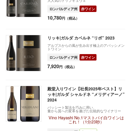
大人気のトップキュヴェ
ロンバルディア州
赤ワイン
10,780
円（税込）
リッキ|ガルダ カベルネ “リボ” 2023
アルプスからの風が生み出す極上のアパッシメン
トワイン
ロンバルディア州
赤ワイン
7,920
円（税込）
殿堂入りワイン【社長2025年ベスト】リ
ッキ|ガルダ シャルドネ “メリディアーノ”
2024
パッシート製法を巧みに用い、
量から質への変革を遂げた伝統的なワイナリー
Vino Hayashi No.1マストバイ白ワインは
これ！（1分23秒）