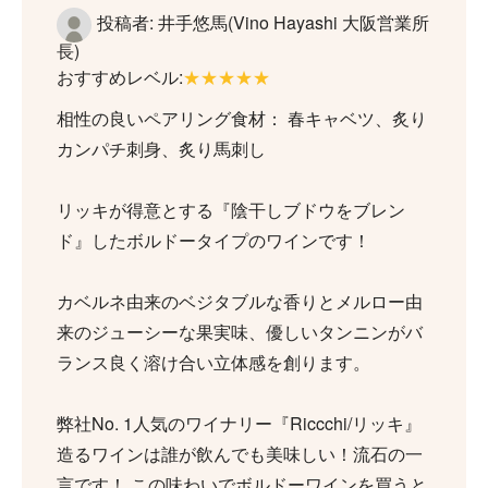
投稿者: 井手悠馬(Vino Hayashi 大阪営業所
長)
おすすめレベル:
★★★★★
相性の良いペアリング食材： 春キャベツ、炙り
カンパチ刺身、炙り馬刺し
リッキが得意とする『陰干しブドウをブレン
ド』したボルドータイプのワインです！
カベルネ由来のベジタブルな香りとメルロー由
来のジューシーな果実味、優しいタンニンがバ
ランス良く溶け合い立体感を創ります。
弊社No. 1人気のワイナリー『Riccchi/リッキ』
造るワインは誰が飲んでも美味しい！流石の一
言です！ この味わいでボルドーワインを買うと