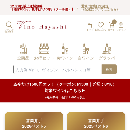
22,000円以上送料無料
通常3営業日で発送
/
【通常880円、夏季は1,100円（クール便）】
（配送についてはこちら）
0
ジャンル
トップ
お気に入り
カート
ログイン
別に見る
全商品
お得セット
赤ワイン
白ワイン
グラッパ
検索
⚠️今だけ1500円オフ！（クーポン:s1500｜〆切：8/18）
対象ワインはこちら▶︎
※適用条件：合計11,000円以上
営業井手
営業井手
2026ベスト5
2025ベスト6