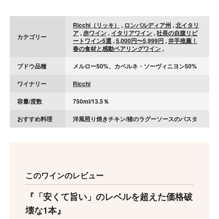
Ricchi（リッキ）
,
ロンバルディア州
,
北イタリ
ア
,
赤ワイン
,
イタリアワイン
,
社長の自腹リピ
カテゴリー
ートワイン5選
,
5,000円〜5,999円
,
井手推薦！
春の食材と感動ペアリングワイン
,
ブドウ品種
メルロー50%、カベルネ・ソーヴィニヨン50%
ワイナリー
Ricchi
容量/度数
750ml/13.5％
おすすめ料理
洋風照り焼きチキン/猪のラグーソースのパスタ
このワインのレビュー
「安くて旨い」のレベルを超えた価格破
壊な1本