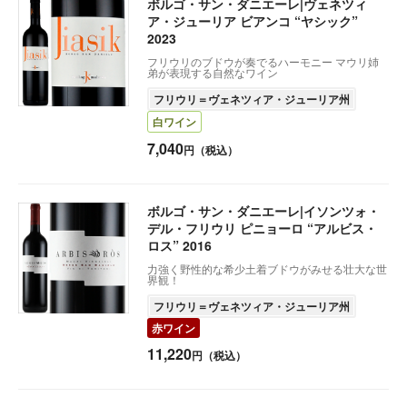
ボルゴ・サン・ダニエーレ|ヴェネツィ
ア・ジューリア ビアンコ “ヤシック”
2023
フリウリのブドウが奏でるハーモニー マウリ姉
弟が表現する自然なワイン
フリウリ＝ヴェネツィア・ジューリア州
白ワイン
7,040
円（税込）
ボルゴ・サン・ダニエーレ|イソンツォ・
デル・フリウリ ピニョーロ “アルビス・
ロス” 2016
力強く野性的な希少土着ブドウがみせる壮大な世
界観！
フリウリ＝ヴェネツィア・ジューリア州
赤ワイン
11,220
円（税込）