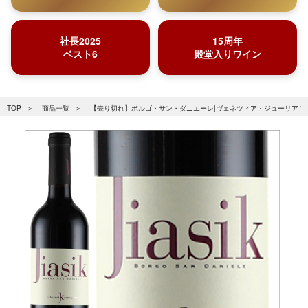
社長2025
15周年
ベスト6
殿堂入りワイン
TOP
商品一覧
【売り切れ】ボルゴ・サン・ダニエーレ|ヴェネツィア・ジューリア “ヤシ