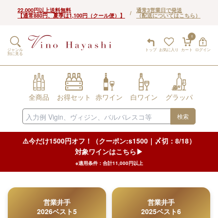
22,000円以上送料無料
通常3営業日で発送
/
【通常880円、夏季は1,100円（クール便）】
（配送についてはこちら）
0
ジャンル
トップ
お気に入り
カート
ログイン
別に見る
全商品
お得セット
赤ワイン
白ワイン
グラッパ
検索
⚠️今だけ1500円オフ！（クーポン:s1500｜〆切：8/18）
対象ワインはこちら▶︎
※適用条件：合計11,000円以上
営業井手
営業井手
2026ベスト5
2025ベスト6