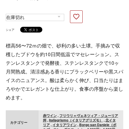
シェア
標高56〜72ｍの畑で、砂利の多い土壌。手摘みで収
穫したブドウを約10日間低温でマセレーション。ス
テンレスタンクで発酵後、ステンレスタンクで10ヶ
月間熟成。清涼感ある香りにブラックベリーや黒スパ
イスのニュアンス。酸は柔らかく伸び、口当たりはま
ろやかでエレガントな仕上がり。食事の序盤から楽し
めます。
赤ワイン
,
フリウリ＝ヴェネツィア・ジューリア
州
,
Italiagrismo（イタリアグリズモ）
,
北イタ
カテゴリー
リア
,
イタリアワイン
,
Borgo san Daniele（ボ