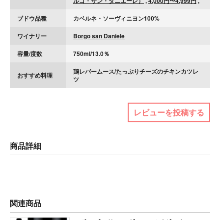
ルゴ・サン・ダニエーレ）
,
4,000円〜4,999円
,
ブドウ品種
カベルネ・ソーヴィニヨン100%
ワイナリー
Borgo san Daniele
容量/度数
750ml/13.0％
鶏レバームース/たっぷりチーズのチキンカツレ
おすすめ料理
ツ
レビューを投稿する
商品詳細
関連商品