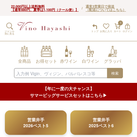
22,000円以上送料無料
通常3営業日で発送
/
【通常880円、夏季は1,100円（クール便）】
（配送についてはこちら）
0
ジャンル
トップ
お気に入り
カート
ログイン
別に見る
全商品
お得セット
赤ワイン
白ワイン
グラッパ
検索
【年に一度の大チャンス】
サマービッグサービスセットはこちら▶︎
営業井手
営業井手
2026ベスト5
2025ベスト6