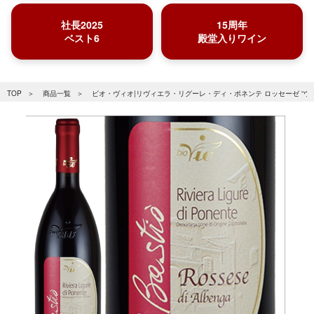
社長2025
15周年
ベスト6
殿堂入りワイン
TOP
商品一覧
ビオ・ヴィオ|リヴィエラ・リグーレ・ディ・ポネンテ ロッセーゼ “ウ・バ