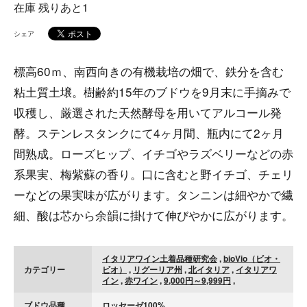
在庫 残りあと1
シェア
標高60ｍ、南西向きの有機栽培の畑で、鉄分を含む
粘土質土壌。樹齢約15年のブドウを9月末に手摘みで
収穫し、厳選された天然酵母を用いてアルコール発
酵。ステンレスタンクにて4ヶ月間、瓶内にて2ヶ月
間熟成。ローズヒップ、イチゴやラズベリーなどの赤
系果実、梅紫蘇の香り。口に含むと野イチゴ、チェリ
ーなどの果実味が広がります。タンニンは細やかで繊
細、酸は芯から余韻に掛けて伸びやかに広がります。
イタリアワイン土着品種研究会
,
bioVio（ビオ・
カテゴリー
ビオ）
,
リグーリア州
,
北イタリア
,
イタリアワ
イン
,
赤ワイン
,
9,000円～9,999円
,
ブドウ品種
ロッセーゼ100%