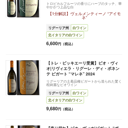
トロピカルフルーツの香りにハーブのタッチ、華
やかかつ上品な白
【1分解説】ヴェルメンティーノ “アイモ
ネ”
リグーリア州
白ワイン
北イタリアの白ワイン
6,600
円（税込）
【トレ・ビッキエーリ受賞】ビオ・ヴィ
オ|リヴィエラ・リグーレ・ディ・ポネン
テ ピガート “マレネ” 2024
リグーリアの土着品種ピガートから造られた驚く
程綺麗なビオワイン
リグーリア州
白ワイン
北イタリアの白ワイン
9,680
円（税込）
【売り切れ】ビオ・ヴィオ|ピガート “ボ