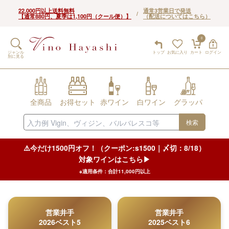
22,000円以上送料無料
通常3営業日で発送
/
【通常880円、夏季は1,100円（クール便）】
（配送についてはこちら）
0
ジャンル
トップ
お気に入り
カート
ログイン
別に見る
全商品
お得セット
赤ワイン
白ワイン
グラッパ
検索
⚠️今だけ1500円オフ！（クーポン:s1500｜〆切：8/18）
対象ワインはこちら▶︎
※適用条件：合計11,000円以上
営業井手
営業井手
2026ベスト5
2025ベスト6