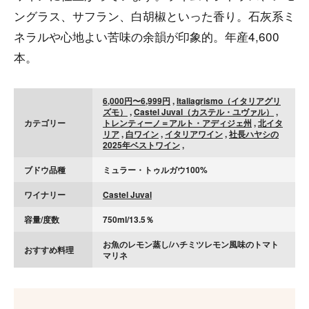
ングラス、サフラン、白胡椒といった香り。石灰系ミ
ネラルや心地よい苦味の余韻が印象的。年産4,600
本。
6,000円〜6,999円
,
Italiagrismo（イタリアグリ
ズモ）
,
Castel Juval（カステル・ユヴァル）
,
カテゴリー
トレンティーノ＝アルト・アディジェ州
,
北イタ
リア
,
白ワイン
,
イタリアワイン
,
社長ハヤシの
2025年ベストワイン
,
ブドウ品種
ミュラー・トゥルガウ100%
ワイナリー
Castel Juval
容量/度数
750ml/13.5％
お魚のレモン蒸し/ハチミツレモン風味のトマト
おすすめ料理
マリネ