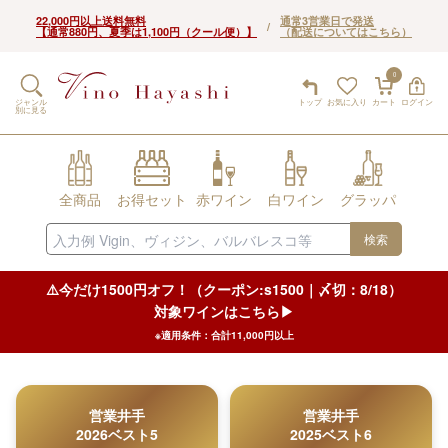
22,000円以上送料無料
通常3営業日で発送
/
【通常880円、夏季は1,100円（クール便）】
（配送についてはこちら）
0
ジャンル
トップ
お気に入り
カート
ログイン
別に見る
全商品
お得セット
赤ワイン
白ワイン
グラッパ
検索
⚠️今だけ1500円オフ！（クーポン:s1500｜〆切：8/18）
対象ワインはこちら▶︎
※適用条件：合計11,000円以上
営業井手
営業井手
2026ベスト5
2025ベスト6