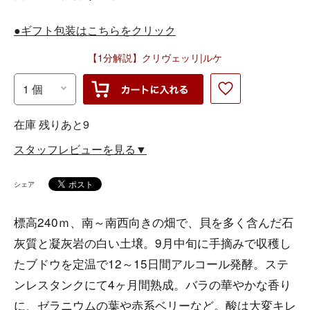
●ギフト包装はこちらをクリック
【1分解説】クリヴェッリ|ルケ
在庫 残りあと9
スタッフレビューを見る▼
シェア
標高240ｍ、南～南西向きの畑で、貝を多く含んだ石
灰質と凝灰岩の白い土壌。9月中旬に手摘みで収穫し
たブドウを定温で12～15日間アルコール発酵。ステ
ンレスタンクにて4ヶ月間熟成。バラの華やかな香り
に、ゼラニウムの葉や赤系ベリーなど。酸は大変キレ