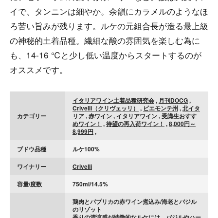
イで、タンニンは細やか。余韻にカラメルのようなほ
ろ苦い旨みが残ります。ルケの元組合長が造る最上級
の神秘的土着品種。繊細な酸の雰囲気を楽しむ為に
も、14-16 ℃と少し低い温度からスタートするのが
オススメです。
イタリアワイン土着品種研究会
,
月刊DOCG
,
Crivelli（クリヴェッリ）
,
ピエモンテ州
,
北イタ
カテゴリー
リア
,
赤ワイン
,
イタリアワイン
,
受講生おすす
めワイン！
,
待望の再入荷ワイン！
,
8,000円～
8,999円
,
ブドウ品種
ルケ100%
ワイナリー
Crivelli
容量/度数
750ml/14.5%
鶏肉とパプリカの赤ワイン煮込み/海老とバジル
のリゾット
香りの清涼感が特徴的なルケには、バジルやハー