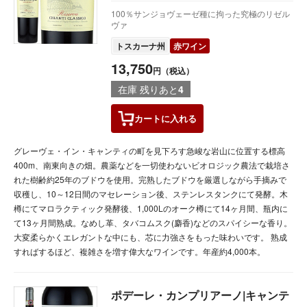
100％サンジョヴェーゼ種に拘った究極のリゼル
ヴァ
トスカーナ州
赤ワイン
13,750
円（税込）
在庫 残りあと
4
カートに
入れる
グレーヴェ・イン・キャンティの町を見下ろす急峻な岩山に位置する標高
400m、南東向きの畑。農薬などを一切使わないビオロジック農法で栽培さ
れた樹齢約25年のブドウを使用。完熟したブドウを厳選しながら手摘みで
収穫し、10～12日間のマセレーション後、ステンレスタンクにて発酵。木
樽にてマロラクティック発酵後、1,000Lのオーク樽にて14ヶ月間、瓶内に
て13ヶ月間熟成。なめし革、タバコムスク(麝香)などのスパイシーな香り。
大変柔らかくエレガントな中にも、芯に力強さをもった味わいです。 熟成
すればするほど、複雑さを増す偉大なワインです。年産約4,000本。
ポデーレ・カンプリアーノ|キャンテ