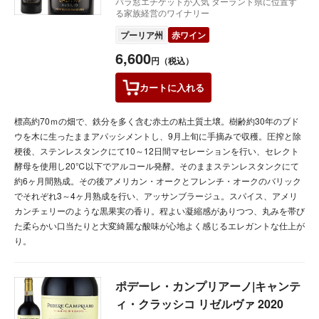
バラ窓エチケットが人気 ターラント県に位置す
る家族経営のワイナリー
プーリア州
赤ワイン
6,600
円（税込）
カートに
入れる
標高約70ｍの畑で、鉄分を多く含む赤土の粘土質土壌。樹齢約30年のブド
ウを木に生ったままアパッシメントし、9月上旬に手摘みで収穫。圧搾と除
梗後、ステンレスタンクにて10～12日間マセレーションを行い、セレクト
酵母を使用し20℃以下でアルコール発酵。そのままステンレスタンクにて
約6ヶ月間熟成。その後アメリカン・オークとフレンチ・オークのバリック
でそれぞれ3～4ヶ月熟成を行い、アッサンブラージュ。スパイス、アメリ
カンチェリーのような黒果実の香り。程よい凝縮感がありつつ、丸みを帯び
た柔らかい口当たりと大変綺麗な酸味が心地よく感じるエレガントな仕上が
り。
ポデーレ・カンプリアーノ|キャンテ
ィ・クラッシコ リゼルヴァ 2020