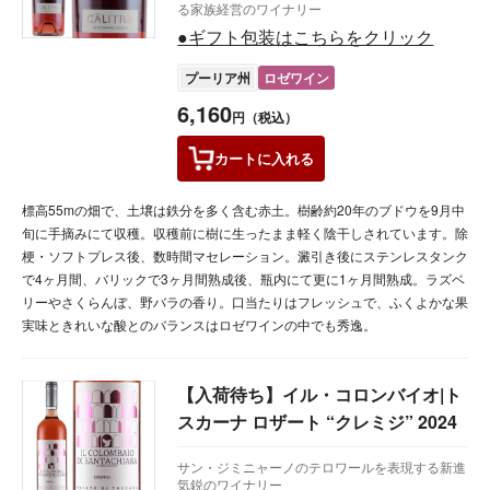
る家族経営のワイナリー
●ギフト包装はこちらをクリック
プーリア州
ロゼワイン
6,160
円（税込）
カートに
入れる
標高55mの畑で、土壌は鉄分を多く含む赤土。樹齢約20年のブドウを9月中
旬に手摘みにて収穫。収穫前に樹に生ったまま軽く陰干しされています。除
梗・ソフトプレス後、数時間マセレーション。澱引き後にステンレスタンク
で4ヶ月間、バリックで3ヶ月間熟成後、瓶内にて更に1ヶ月間熟成。ラズベ
リーやさくらんぼ、野バラの香り。口当たりはフレッシュで、ふくよかな果
実味ときれいな酸とのバランスはロゼワインの中でも秀逸。
【入荷待ち】イル・コロンバイオ|ト
スカーナ ロザート “クレミジ” 2024
サン・ジミニャーノのテロワールを表現する新進
気鋭のワイナリー