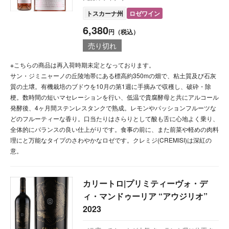
トスカーナ州
ロゼワイン
6,380
円（税込）
売り切れ
※こちらの商品は再入荷時期未定となっております。
サン・ジミニャーノの丘陵地帯にある標高約350mの畑で、粘土質及び石灰
質の土壌。有機栽培のブドウを10月の第1週に手摘みで収穫し、破砕・除
梗。数時間の短いマセレーションを行い、低温で貴腐酵母と共にアルコール
発酵後、4ヶ月間ステンレスタンクで熟成。レモンやパッションフルーツな
どのフルーティーな香り。口当たりはさらりとして酸も舌に心地よく乗り、
全体的にバランスの良い仕上がりです。食事の前に、また前菜や軽めの肉料
理にと万能なタイプのさわやかなロゼです。クレミジ(CREMISI)は深紅の
意。
カリートロ|プリミティーヴォ・デ
ィ・マンドゥーリア “アウジリオ”
2023