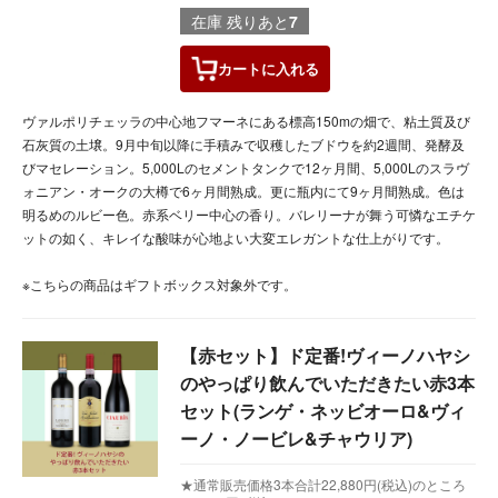
在庫 残りあと
7
カートに
入れる
ヴァルポリチェッラの中心地フマーネにある標高150mの畑で、粘土質及び
石灰質の土壌。9月中旬以降に手積みで収穫したブドウを約2週間、発酵及
びマセレーション。5,000Lのセメントタンクで12ヶ月間、5,000Lのスラヴ
ォニアン・オークの大樽で6ヶ月間熟成。更に瓶内にて9ヶ月間熟成。色は
明るめのルビー色。赤系ベリー中心の香り。バレリーナが舞う可憐なエチケ
ットの如く、キレイな酸味が心地よい大変エレガントな仕上がりです。
※こちらの商品はギフトボックス対象外です。
【赤セット】ド定番!ヴィーノハヤシ
のやっぱり飲んでいただきたい赤3本
セット(ランゲ・ネッビオーロ&ヴィ
ーノ・ノービレ&チャウリア)
★通常販売価格3本合計22,880円(税込)のところ