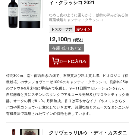
ィ・クラッシコ 2021
なめし皮のように柔らかく、独特の深みがある無
農薬栽培キャンティ・クラッシコ
トスカーナ州
赤ワイン
12,100
円（税込）
在庫 残りあと
2
カートに
入れる
標高300ｍ、南～南西向きの畑で、石灰質及び粘土質土壌。ビオロジコ（有
機栽培）のサンジョヴェーゼ100%のキャンティ・クラッシコ。樹齢約25年
のブドウを9月末頃に手摘みで収穫し、9～11日間マセレーションを行い、
自然酵母と共にステンレスタンクでアルコール発酵及びマロラクティック発
酵。オークの樽で8～9ヶ月間熟成。香りは華やかなイチゴやスミレからタ
バコや黒コショウへと変化していきます。綺麗な酸とスムーズなタンニンが
有機農法で栽培されたワインの特徴を表しています。
クリヴェッリ|ルケ・ディ・カスタニ