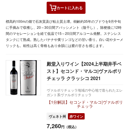
カートに
入れる
標高約100mの畑で石灰質及び粘土質土壌。樹齢約35年のブドウを9月中旬
に手摘みで収穫し、20～30日間アパッシメント（陰干し）。除梗後に12時
間のマセレーションを経て低温で15～20日間アルコール発酵。ステンレス
タンクにて熟成。熟したバナナや黄リンゴなどの甘い香り。白い花やターメ
リックも。粘性は高く骨格もあり余韻には蜜の甘さを感じます。
殿堂入りワイン【2024上半期井手ベ
スト】セコンド・マルコ|ヴァルポリ
チェッラ クラッシコ 2021
ヴァルポリチェッラ地域の中心地で造られたエレ
ガント系ヴァルポリチェッラ
【1分解説】セコンド・マルコ|ヴァルポリ
チェッラ
ヴェネト州
赤ワイン
7,260
円（税込）