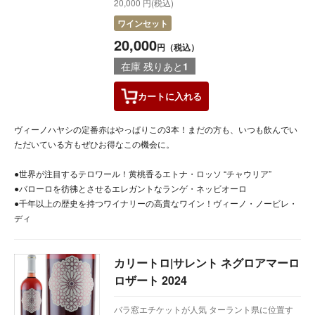
20,000 円(税込)
ワインセット
20,000
円（税込）
在庫 残りあと
1
カートに
入れる
ヴィーノハヤシの定番赤はやっぱりこの3本！まだの方も、いつも飲んでい
ただいている方もぜひお得なこの機会に。
●世界が注目するテロワール！黄桃香るエトナ・ロッソ “チャウリア”
●バローロを彷彿とさせるエレガントなランゲ・ネッビオーロ
●千年以上の歴史を持つワイナリーの高貴なワイン！ヴィーノ・ノービレ・
ディ
カリートロ|サレント ネグロアマーロ
ロザート 2024
バラ窓エチケットが人気 ターラント県に位置す