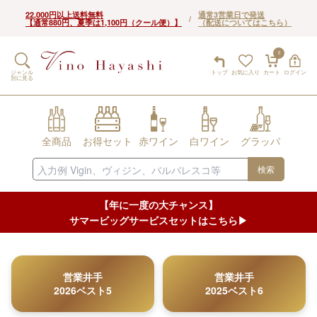
22,000円以上送料無料
通常3営業日で発送
/
【通常880円、夏季は1,100円（クール便）】
（配送についてはこちら）
0
ジャンル
トップ
お気に入り
カート
ログイン
別に見る
全商品
お得セット
赤ワイン
白ワイン
グラッパ
検索
【年に一度の大チャンス】
サマービッグサービスセットはこちら▶︎
営業井手
営業井手
2026ベスト5
2025ベスト6