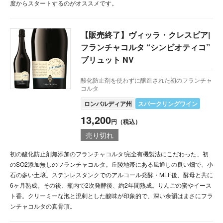
度からスタートするのがオススメです。
【販売終了】ヴィッラ・クレスピア|
フランチャコルタ “シンビオティコ”
ブリュット NV
酸化防止剤を使わずに醸造された初のフランチャ
コルタ
ロンバルディア州
スパークリングワイン
13,200
円（税込）
売り切れ
初の酸化防止剤無添加のフランチャコルタ!完全有機製法にこだわった、初
のSO2添加無しのフランチャコルタ。丘陵地帯にある風通しの良い畑で、小
石の多い土壌。ステンレスタンクでのアルコール発酵・MLF後、酵母と共に
6ヶ月熟成。その後、瓶内で2次発酵後、約2年間熟成。りんごの蜜やイース
ト香。クリーミーな泡と溌剌とした酸味が印象的で、深い余韻はまさにフラ
ンチャコルタの真骨頂。