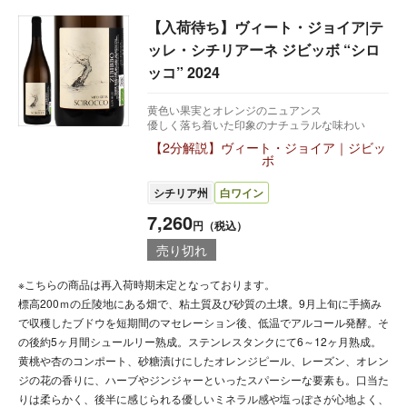
【入荷待ち】ヴィート・ジョイア|テ
ッレ・シチリアーネ ジビッボ “シロ
ッコ” 2024
黄色い果実とオレンジのニュアンス
優しく落ち着いた印象のナチュラルな味わい
【2分解説】ヴィート・ジョイア｜ジビッ
ボ
シチリア州
白ワイン
7,260
円（税込）
売り切れ
※こちらの商品は再入荷時期未定となっております。
標高200ｍの丘陵地にある畑で、粘土質及び砂質の土壌。9月上旬に手摘み
で収穫したブドウを短期間のマセレーション後、低温でアルコール発酵。そ
の後約5ヶ月間シュールリー熟成。ステンレスタンクにて6～12ヶ月熟成。
黄桃や杏のコンポート、砂糖漬けにしたオレンジピール、レーズン、オレン
ジの花の香りに、ハーブやジンジャーといったスパーシーな要素も。口当た
りは柔らかく、後半に感じられる優しいミネラル感や塩っぽさが心地よく、