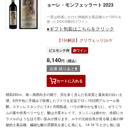
ョーレ・モンフェッラート 2023
一度は絶滅しかけた神秘的土着品種ルケ100%を
使ったDOCG格付けワイン
●ギフト包装はこちらをクリック
【1分解説】クリヴェッリ|ルケ
ピエモンテ州
赤ワイン
8,140
円（税込）
在庫 残りあと
9
カートに
入れる
標高240ｍ、南～南西向きの畑で、貝を多く含んだ石灰質と凝灰岩の白い土
壌。9月中旬に手摘みで収穫したブドウを定温で12～15日間アルコール発
酵。ステンレスタンクにて4ヶ月間熟成。バラの華やかな香りに、ゼラニウ
ムの葉や赤系ベリーなど。酸は大変キレイで、タンニンは細やか。余韻にカ
ラメルのようなほろ苦い旨みが残ります。ルケの元組合長が造る最上級の神
秘的土着品種。繊細な酸の雰囲気を楽しむ為にも、14-16 ℃と少し低い温