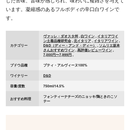
した苦味、旨味が感じられ、味わいに複雑さを与えて
います。凝縮感のあるフルボディの辛口白ワインで
す。
ヴァッレ・ダオスタ州
,
白ワイン
,
イタリアワイ
ン土着品種研究会
,
北イタリア
,
イタリアワイン
,
カテゴリー
D&D（ディー・アンド・ディー）
,
ソムリエ坂本
さんおすすめワイン
,
高評価レビューワイン
,
7,000円〜7,999円
,
ブドウ品種
プティ・アルヴィーヌ100%
ワイナリー
D&D
容量/度数
750ml/14.5%
フォンティーナチーズのニョッキ/鶏ときのこソ
おすすめ料理
テー