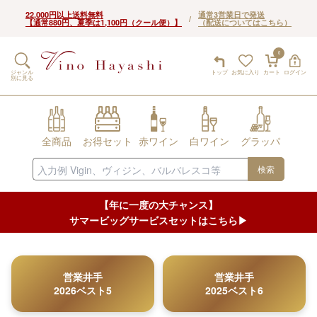
22,000円以上送料無料
通常3営業日で発送
/
【通常880円、夏季は1,100円（クール便）】
（配送についてはこちら）
0
ジャンル
トップ
お気に入り
カート
ログイン
別に見る
全商品
お得セット
赤ワイン
白ワイン
グラッパ
検索
【年に一度の大チャンス】
サマービッグサービスセットはこちら▶︎
営業井手
営業井手
2026ベスト5
2025ベスト6