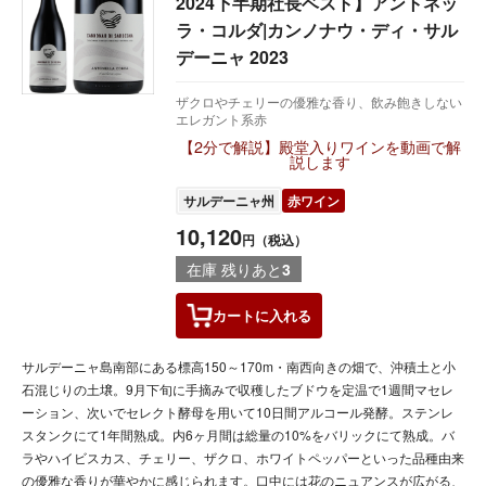
2024下半期社長ベスト】アントネッ
ラ・コルダ|カンノナウ・ディ・サル
デーニャ 2023
ザクロやチェリーの優雅な香り、飲み飽きしない
エレガント系赤
【2分で解説】殿堂入りワインを動画で解
説します
サルデーニャ州
赤ワイン
10,120
円（税込）
在庫 残りあと
3
カートに
入れる
サルデーニャ島南部にある標高150～170m・南西向きの畑で、沖積土と小
石混じりの土壌。9月下旬に手摘みで収穫したブドウを定温で1週間マセレ
ーション、次いでセレクト酵母を用いて10日間アルコール発酵。ステンレ
スタンクにて1年間熟成。内6ヶ月間は総量の10%をバリックにて熟成。バ
ラやハイビスカス、チェリー、ザクロ、ホワイトペッパーといった品種由来
の優雅な香りが華やかに感じられます。口中には花のニュアンスが広がる、