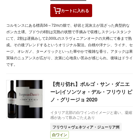
カートに
入れる
コルモンスにある標高56～72mの畑で、砂岩と泥灰土が混ざった典型的な
ポンカ土壌。ブドウの8割は完熟の状態で手摘みで収穫しステンレスタンク
にて、2割は遅摘みして2,000Lのスラヴォニアンオークの大樽にて春まで熟
成。その後ブレンドするというオリジナル製法。白桃や洋ナシ、ライチ、セ
ージ、オレガノ、ターメリックといった華やかで複雑な香り。アタックは果
実味のニュアンスが広がり、次第に心地良い苦みが感じられ、後味はドライ
です。
【売り切れ】ボルゴ・サン・ダニエ
ーレ|イソンツォ・デル・フリウリ ピ
ノ・グリージョ 2020
イタリア北部の白ワインのイメージと違い、凝縮
感があって飲みごたえあり
フリウリ＝ヴェネツィア・ジューリア州
白ワイン