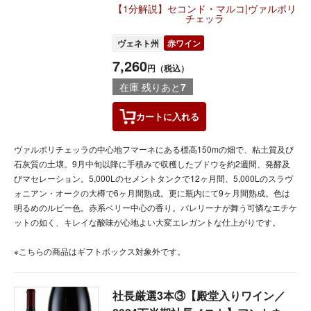
【1分解説】セコンド・マルコ|ヴァルポリ
チェッラ
ヴェネト州
赤ワイン
7,260
円（税込）
在庫 残りあと
7
カートに
入れる
ヴァルポリチェッラの中心地フマーネにある標高150mの畑で、粘土質及び
石灰質の土壌。9月中旬以降に手積みで収穫したブドウを約2週間、発酵及
びマセレーション。5,000Lのセメントタンクで12ヶ月間、5,000Lのスラヴ
ォニアン・オークの大樽で6ヶ月間熟成。更に瓶内にて9ヶ月間熟成。色は
明るめのルビー色。赤系ベリー中心の香り。バレリーナが舞う可憐なエチケ
ットの如く、キレイな酸味が心地よい大変エレガントな仕上がりです。
※こちらの商品はギフトボックス対象外です。
社長厳選3本③【殿堂入りワイン／