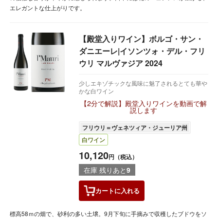
エレガントな仕上がりです。
【殿堂入りワイン】ボルゴ・サン・
ダニエーレ|イソンツォ・デル・フリ
ウリ マルヴァジア 2024
少しエキゾチックな風味に魅了されるとても華や
かな白ワイン
【2分で解説】殿堂入りワインを動画で解
説します
フリウリ＝ヴェネツィア・ジューリア州
白ワイン
10,120
円（税込）
在庫 残りあと
9
カートに
入れる
標高58ｍの畑で、砂利の多い土壌。9月下旬に手摘みで収穫したブドウをソ