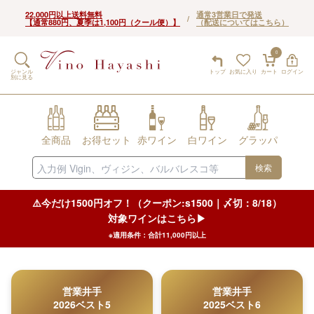
22,000円以上送料無料
通常3営業日で発送
/
【通常880円、夏季は1,100円（クール便）】
（配送についてはこちら）
0
ジャンル
トップ
お気に入り
カート
ログイン
別に見る
全商品
お得セット
赤ワイン
白ワイン
グラッパ
検索
⚠️今だけ1500円オフ！（クーポン:s1500｜〆切：8/18）
対象ワインはこちら▶︎
※適用条件：合計11,000円以上
営業井手
営業井手
2026ベスト5
2025ベスト6