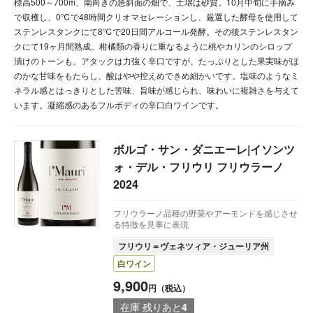
標高500～700m、南向きの急斜面の畑で、土壌は砂質。10月中旬に手摘み
で収穫し、0℃で48時間クリオマセレーションし、厳選した酵母を使用して
ステンレスタンクにて8℃で20日間アルコール発酵。その後ステンレスタン
クにて19ヶ月間熟成。柑橘類の香りに重なるように桃やカリンのシロップ
漬けのトーンも。アタックは力強く辛口ですが、たっぷりとした果実味がほ
のかな甘味をもたらし、酸はやや控えめできめ細かいです。塩味のようなミ
ネラル感とはっきりとした苦味、旨味が感じられ、味わいに複雑さを与えて
います。凝縮感のあるフルボディの辛口白ワインです。
ボルゴ・サン・ダニエーレ|イソンツ
ォ・デル・フリウリ フリウラーノ
2024
フリウラーノ品種の野菜やアーモンドを感じさせ
る特徴を見事に表現
フリウリ＝ヴェネツィア・ジューリア州
白ワイン
9,900
円（税込）
在庫 残りあと
4