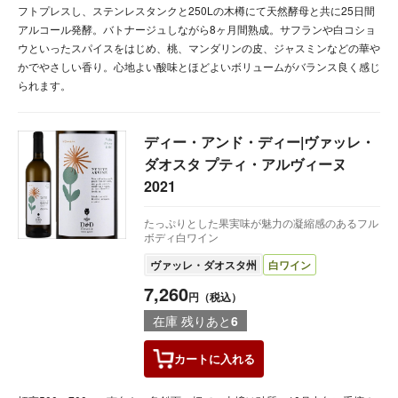
フトプレスし、ステンレスタンクと250Lの木樽にて天然酵母と共に25日間
アルコール発酵。バトナージュしながら8ヶ月間熟成。サフランや白コショ
ウといったスパイスをはじめ、桃、マンダリンの皮、ジャスミンなどの華や
かでやさしい香り。心地よい酸味とほどよいボリュームがバランス良く感じ
られます。
ディー・アンド・ディー|ヴァッレ・
ダオスタ プティ・アルヴィーヌ
2021
たっぷりとした果実味が魅力の凝縮感のあるフル
ボディ白ワイン
ヴァッレ・ダオスタ州
白ワイン
7,260
円（税込）
在庫 残りあと
6
カートに
入れる