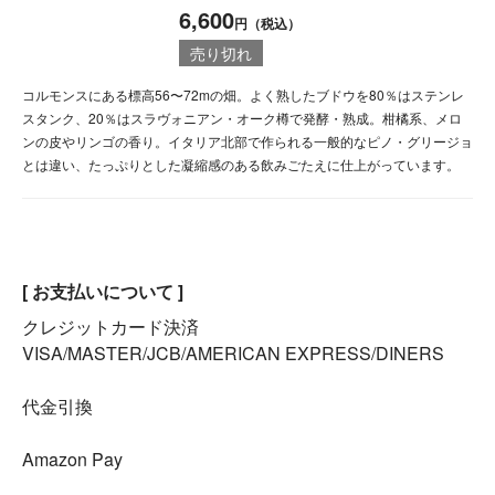
6,600
円（税込）
売り切れ
コルモンスにある標高56〜72mの畑。よく熟したブドウを80％はステンレ
スタンク、20％はスラヴォニアン・オーク樽で発酵・熟成。柑橘系、メロ
ンの皮やリンゴの香り。イタリア北部で作られる一般的なピノ・グリージョ
とは違い、たっぷりとした凝縮感のある飲みごたえに仕上がっています。
[ お支払いについて ]
クレジットカード決済
VISA/MASTER/JCB/AMERICAN EXPRESS/DINERS
代金引換
Amazon Pay