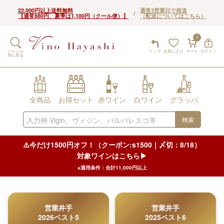
22,000円以上送料無料
通常3営業日で発送
/
【通常880円、夏季は1,100円（クール便）】
（配送についてはこちら）
0
ジャンル
トップ
お気に入り
カート
ログイン
別に見る
全商品
お得セット
赤ワイン
白ワイン
グラッパ
検索
⚠️今だけ1500円オフ！（クーポン:s1500｜〆切：8/18）
対象ワインはこちら▶︎
※適用条件：合計11,000円以上
営業井手
営業井手
2026ベスト5
2025ベスト6