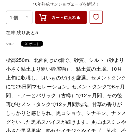
10年熟成サンジョヴェーゼを解説！
在庫 残りあと5
シェア
標高250m、北西向きの畑で、砂質、シルト（砂より
小さく粘土より粗い砕屑物）、粘土質の土壌。10月
上旬に収穫し、良いものだけを厳選。セメントタンク
にて25日間マセレーション。セメントタンクで6ヶ月
間、トノーとバリック（古樽）で12ヶ月間、その後
再びセメントタンクで12ヶ月間熟成。甘草の香りが
しっかりと感じられ、黒コショウ、シナモン、ナツメ
グといった黒系スパイスが続きます。更にはスミレや
小さな黒系果実、熟れたイチジクやイチゴ、黄桃、松