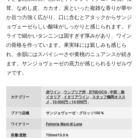
茸、なめし皮、カカオ、炭といった複雑な香りが華や
か且つ力強く広がり、口に含むとアタックからサンジ
ョヴェーゼらしい酸味がしっかりと感じられます。ド
ライで細かいタンニンは固すぎず厚みがあり、ワイン
の骨格を作っています。果実味には親しみも感じら
れ、余韻にはスパイシーさや黄桃のニュアンスが続き
ます。サンジョヴェーゼの底力が感じられるリゼルヴ
ァです。
赤ワイン
,
ウンブリア州
,
月刊DOCG
,
中部・南
カテゴリー
イタリア
,
イタリアワイン
,
スタッフ鶴岡オスス
メ
,
10,000円～14,999円
,
ブドウ品種
サンジョヴェーゼ・グロッソ100％
ワイナリー
Fattoria Mani di Luna
容量/度数
750ml/15.0％