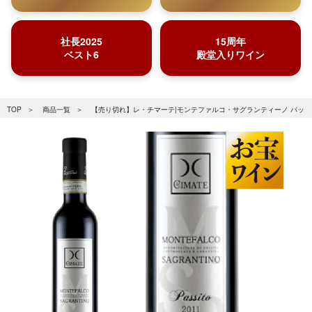
社長2025
15周年
ベスト6
殿堂入りワイン
TOP
商品一覧
【売り切れ】レ・チマーテ|モンテファルコ・サグランティーノ パッシート 20