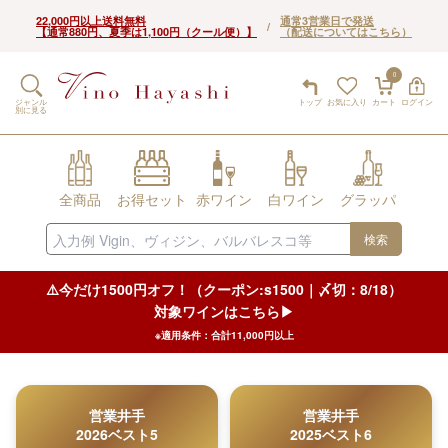
22,000円以上送料無料
通常3営業日で発送
/
【通常880円、夏季は1,100円（クール便）】
（配送についてはこちら）
0
ジャンル
トップ
お気に入り
カート
ログイン
別に見る
全商品
お得セット
赤ワイン
白ワイン
グラッパ
検索
⚠️今だけ1500円オフ！（クーポン:s1500｜〆切：8/18）
対象ワインはこちら▶︎
※適用条件：合計11,000円以上
営業井手
営業井手
2026ベスト5
2025ベスト6