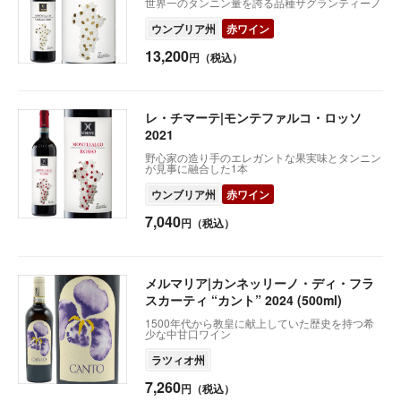
世界一のタンニン量を誇る品種サグランティーノ
ウンブリア州
赤ワイン
13,200
円（税込）
レ・チマーテ|モンテファルコ・ロッソ
2021
野心家の造り手のエレガントな果実味とタンニン
が見事に融合した1本
ウンブリア州
赤ワイン
7,040
円（税込）
メルマリア|カンネッリーノ・ディ・フラ
スカーティ “カント” 2024 (500ml)
1500年代から教皇に献上していた歴史を持つ希
少な中甘口ワイン
ラツィオ州
7,260
円（税込）