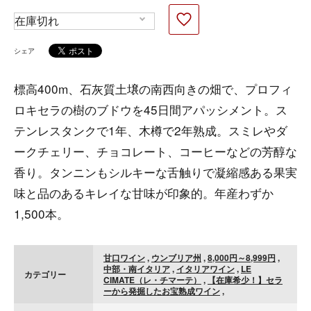
シェア
標高400m、石灰質土壌の南西向きの畑で、プロフィ
ロキセラの樹のブドウを45日間アパッシメント。ス
テンレスタンクで1年、木樽で2年熟成。スミレやダ
ークチェリー、チョコレート、コーヒーなどの芳醇な
香り。タンニンもシルキーな舌触りで凝縮感ある果実
味と品のあるキレイな甘味が印象的。年産わずか
1,500本。
甘口ワイン
,
ウンブリア州
,
8,000円～8,999円
,
中部・南イタリア
,
イタリアワイン
,
LE
カテゴリー
CIMATE（レ・チマーテ）
,
【在庫希少！】セラ
ーから発掘したお宝熟成ワイン
,