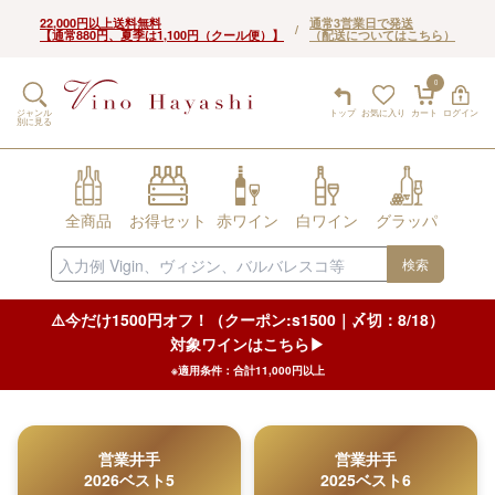
22,000円以上送料無料
通常3営業日で発送
/
【通常880円、夏季は1,100円（クール便）】
（配送についてはこちら）
0
ジャンル
トップ
お気に入り
カート
ログイン
別に見る
全商品
お得セット
赤ワイン
白ワイン
グラッパ
検索
⚠️今だけ1500円オフ！（クーポン:s1500｜〆切：8/18）
対象ワインはこちら▶︎
※適用条件：合計11,000円以上
営業井手
営業井手
2026ベスト5
2025ベスト6