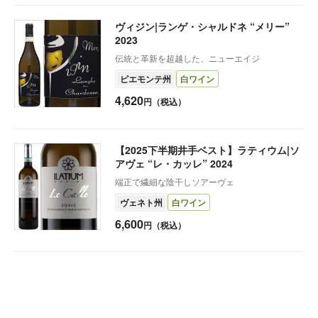
ヴィジン|ランゲ・シャルドネ “メリー”
2023
伝統と革新を超越した、ニューエイジ
ピエモンテ州
白ワイン
4,620
円（税込）
【2025下半期井手ベスト】ラティウム|ソ
アヴェ “レ・カッレ” 2024
端正で繊細な陰干しソアーヴェ
ヴェネト州
白ワイン
6,600
円（税込）