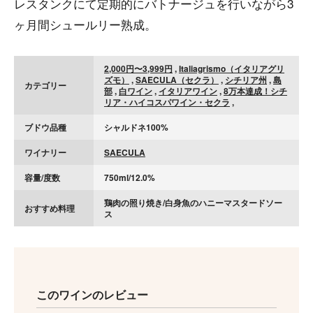
レスタンクにて定期的にバトナージュを行いながら3
ヶ月間シュールリー熟成。
2,000円〜3,999円
,
Italiagrismo（イタリアグリ
ズモ）
,
SAECULA（セクラ）
,
シチリア州
,
島
カテゴリー
部
,
白ワイン
,
イタリアワイン
,
8万本達成！シチ
リア・ハイコスパワイン・セクラ
,
ブドウ品種
シャルドネ100%
ワイナリー
SAECULA
容量/度数
750ml/12.0%
鶏肉の照り焼き/白身魚のハニーマスタードソー
おすすめ料理
ス
このワインのレビュー