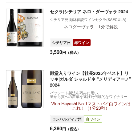
セクラ|シチリア ネロ・ダーヴォラ 2024
シチリア発!顔鉢伝説ワインセクラ(SAECULA)
ネロダーヴォラ 1分で解説
シチリア州
赤ワイン
3,520
円（税込）
殿堂入りワイン【社長2025年ベスト】リ
ッキ|ガルダ シャルドネ “メリディアーノ”
2024
パッシート製法を巧みに用い、
量から質への変革を遂げた伝統的なワイナリー
Vino Hayashi No.1マストバイ白ワインは
これ！（1分23秒）
ロンバルディア州
白ワイン
6,380
円（税込）