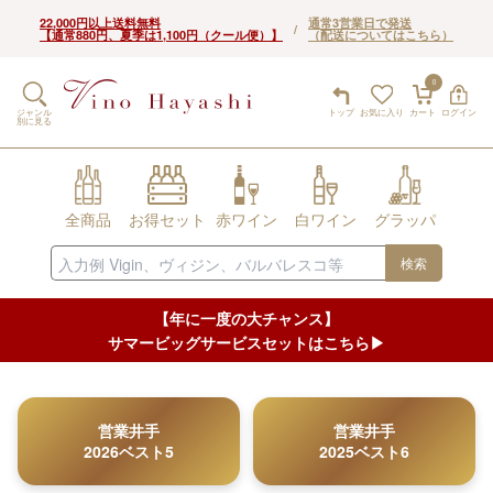
22,000円以上送料無料
通常3営業日で発送
/
【通常880円、夏季は1,100円（クール便）】
（配送についてはこちら）
0
ジャンル
トップ
お気に入り
カート
ログイン
別に見る
全商品
お得セット
赤ワイン
白ワイン
グラッパ
検索
【年に一度の大チャンス】
サマービッグサービスセットはこちら▶︎
営業井手
営業井手
2026ベスト5
2025ベスト6