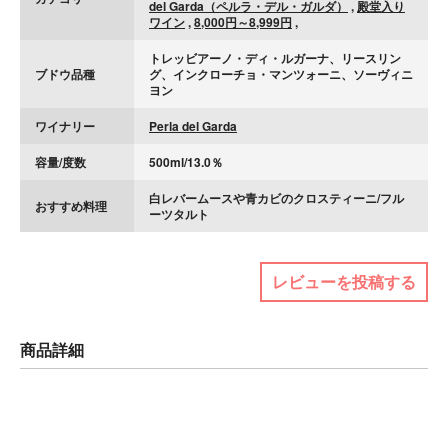
del Garda（ペルラ・デル・ガルダ）
,
殿堂入り
ワイン
,
8,000円～8,999円
,
トレッビアーノ・ディ・ルガーナ、リースリン
ブドウ品種
グ、インクローチョ・マンツォーニ、ソーヴィニ
ヨン
ワイナリー
Perla del Garda
容量/度数
500ml/13.0％
白レバームースや青カビのクロスティーニ/フル
おすすめ料理
ーツタルト
レビューを投稿する
商品詳細