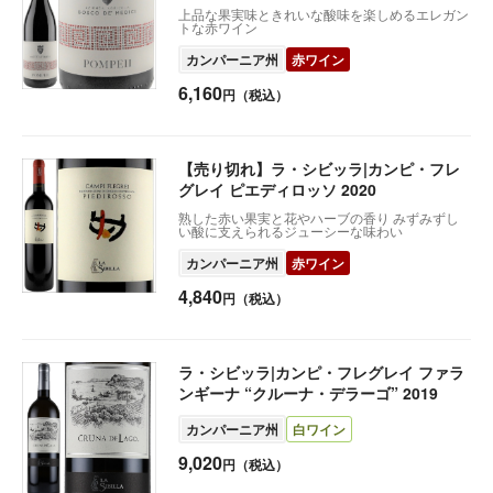
上品な果実味ときれいな酸味を楽しめるエレガン
トな赤ワイン
カンパーニア州
赤ワイン
6,160
円（税込）
【売り切れ】ラ・シビッラ|カンピ・フレ
グレイ ピエディロッソ 2020
熟した赤い果実と花やハーブの香り みずみずし
い酸に支えられるジューシーな味わい
カンパーニア州
赤ワイン
4,840
円（税込）
ラ・シビッラ|カンピ・フレグレイ ファラ
ンギーナ “クルーナ・デラーゴ” 2019
カンパーニア州
白ワイン
9,020
円（税込）