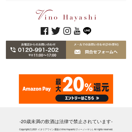
-20歳未満の飲酒は法律で禁止されています-
Copyright(C)2021 イタリアワイン通販のVino Hayashi(ヴィーノハヤシ). All rights reserved.