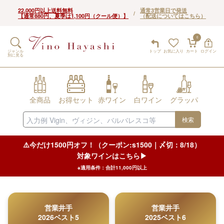
22,000円以上送料無料
通常3営業日で発送
/
【通常880円、夏季は1,100円（クール便）】
（配送についてはこちら）
0
ジャンル
トップ
お気に入り
カート
ログイン
別に見る
全商品
お得セット
赤ワイン
白ワイン
グラッパ
検索
⚠️今だけ1500円オフ！（クーポン:s1500｜〆切：8/18）
対象ワインはこちら▶︎
※適用条件：合計11,000円以上
営業井手
営業井手
2026ベスト5
2025ベスト6