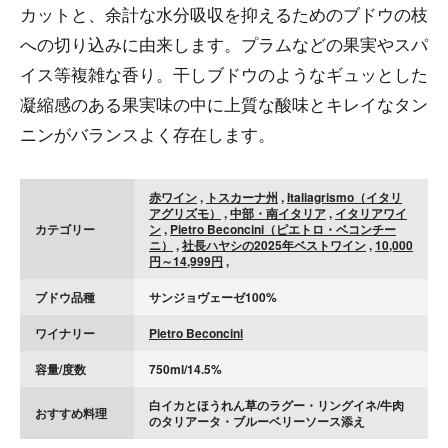
カットと、余計な水分吸収を抑えるためのブドウの枝
への切り込みに由来します。プラムなどの果実やスパ
イス等複雑な香り。干しブドウのようなギュッとした
凝縮感のある果実味の中に上質な酸味とキレイなタン
ニンがバランスよく存在します。
赤ワイン
,
トスカーナ州
,
Italiagrismo（イタリ
アグリズモ）
,
中部・南イタリア
,
イタリアワイ
カテゴリー
ン
,
Pietro Beconcini（ピエトロ・ベコンチー
ニ）
,
社長ハヤシの2025年ベストワイン
,
10,000
円～14,999円
,
ブドウ品種
サンジョヴェーゼ100%
ワイナリー
Pietro Beconcini
容量/度数
750ml/14.5%
白イカとほうれん草のラグー・リングイネ/牛肉
おすすめ料理
のタリアータ・ブルーベリーソース添え