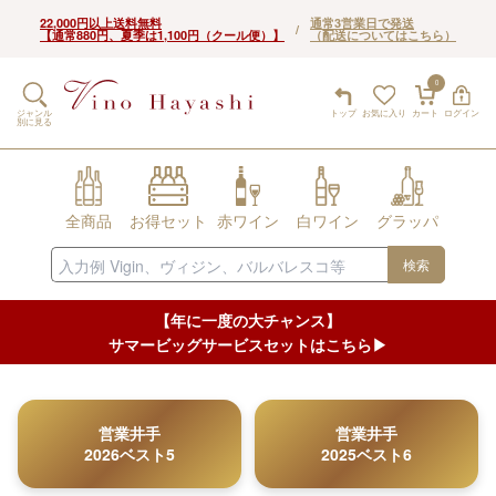
22,000円以上送料無料
通常3営業日で発送
/
【通常880円、夏季は1,100円（クール便）】
（配送についてはこちら）
0
ジャンル
トップ
お気に入り
カート
ログイン
別に見る
全商品
お得セット
赤ワイン
白ワイン
グラッパ
検索
【年に一度の大チャンス】
サマービッグサービスセットはこちら▶︎
営業井手
営業井手
2026ベスト5
2025ベスト6