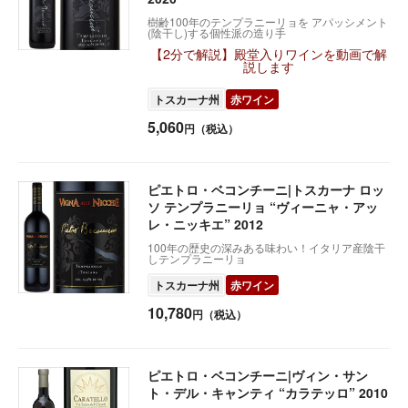
樹齢100年のテンプラニーリョを アパッシメント
(陰干し)する個性派の造り手
【2分で解説】殿堂入りワインを動画で解
説します
トスカーナ州
赤ワイン
5,060
円（税込）
ピエトロ・ベコンチーニ|トスカーナ ロッ
ソ テンプラニーリョ “ヴィーニャ・アッ
レ・ニッキエ” 2012
100年の歴史の深みある味わい！イタリア産陰干
しテンプラニーリョ
トスカーナ州
赤ワイン
10,780
円（税込）
ピエトロ・ベコンチーニ|ヴィン・サン
ト・デル・キャンティ “カラテッロ” 2010