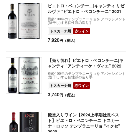
ピエトロ・ベコンチーニ|キャンティ リゼ
ルヴァ “ピエトロ・ベコンチーニ” 2021
樹齢100年のテンプラニーリョを アパッシメント
(陰干し)する個性派の造り手
トスカーナ州
赤ワイン
7,920
円（税込）
【売り切れ】ピエトロ・ベコンチーニ|キ
ャンティ “アンティーケ・ヴィエ” 2022
樹齢100年のテンプラニーリョを アパッシメント
(陰干し)する個性派の造り手
トスカーナ州
赤ワイン
3,740
円（税込）
殿堂入りワイン【2024上半期社長ベス
ト】ピエトロ・ベコンチーニ|トスカー
ナ・ロッソ テンプラニーリョ “イクセ”
2020