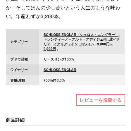
か、そしてほんの少し苦いという人生のような味わ
い。年産わずか3,200本。
SCHLOSS ENGLAR（シュロス・エングラー）
,
トレンティーノ＝アルト・アディジェ州
,
北イタ
カテゴリー
リア
,
イタリアワイン
,
白ワイン
,
9,000円～
9,999円
,
ブドウ品種
リースリング100%
ワイナリー
SCHLOSS ENGLAR
容量/度数
750ml/13.0%
レビューを投稿する
商品詳細