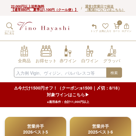
22,000円以上送料無料
通常3営業日で発送
/
【通常880円、夏季は1,100円（クール便）】
（配送についてはこちら）
0
ジャンル
トップ
お気に入り
カート
ログイン
別に見る
全商品
お得セット
赤ワイン
白ワイン
グラッパ
検索
⚠️今だけ1500円オフ！（クーポン:s1500｜〆切：8/18）
対象ワインはこちら▶︎
※適用条件：合計11,000円以上
営業井手
営業井手
2026ベスト5
2025ベスト6