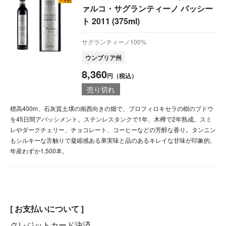
ァルコ・サグランティーノ パッシー
ト 2011 (375ml)
サグランティーノ100%
ウンブリア州
8,360
円（税込）
売り切れ
標高400m、石灰質土壌の南西向きの畑で、プロフィロキセラの樹のブドウ
を45日間アパッシメント。ステンレスタンクで1年、木樽で2年熟成。スミ
レやダークチェリー、チョコレート、コーヒーなどの芳醇な香り。タンニン
もシルキーな舌触りで凝縮感ある果実味と品のあるキレイな甘味が印象的。
年産わずか1,500本。
[ お支払いについて ]
クレジットカード決済