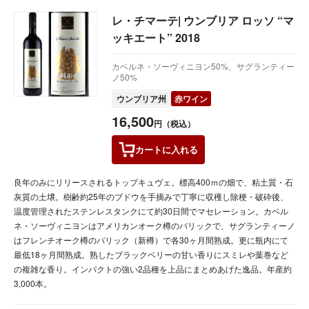
レ・チマーテ| ウンブリア ロッソ “マ
ッキエート” 2018
カベルネ・ソーヴィニヨン50%、サグランティー
ノ50%
ウンブリア州
赤ワイン
16,500
円（税込）
カートに
入れる
良年のみにリリースされるトップキュヴェ。標高400ｍの畑で、粘土質・石
灰質の土壌。樹齢約25年のブドウを手摘みで丁寧に収穫し除梗・破砕後、
温度管理されたステンレスタンクにて約30日間でマセレーション。カベル
ネ・ソーヴィニヨンはアメリカンオーク樽のバリックで、サグランティーノ
はフレンチオーク樽のバリック（新樽）で各30ヶ月間熟成。更に瓶内にて
最低18ヶ月間熟成。熟したブラックベリーの甘い香りにスミレや葉巻など
の複雑な香り。インパクトの強い2品種を上品にまとめあげた逸品。年産約
3,000本。