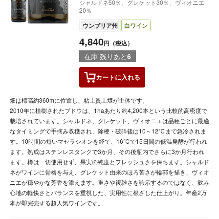
シャルドネ50％、グレケット30％、ヴィオニエ
20％
ウンブリア州
白ワイン
4,840
円（税込）
在庫 残りあと
6
カートに
入れる
畑は標高約360mに位置し、粘土質土壌が主体です。
2010年に植樹されたブドウは、1haあたり約4,200本という比較的高密度で
栽培されています。シャルドネ、グレケット、ヴィオニエは品種ごとに最適
なタイミングで手摘み収穫され、除梗・破砕後は10～12℃まで急冷されま
す。10時間の短いマセラシオンを経て、16℃で15日間の低温発酵が行われ
ます。熟成はステンレスタンクで3か月、その後瓶内でさらに3か月行われ
ます。樽は一切使用せず、果実の純度とフレッシュさを保ちます。シャルド
ネがワインに骨格を与え、グレケット由来のほろ苦さが輪郭を描き、ヴィオ
ニエが穏やかな芳香を添えます。重さや複雑さを誇示するのではなく、飲み
心地の軽快さとバランスを重視した、実用性に根ざした仕上がり。年産2万
本が即完売する超人気ワインです。