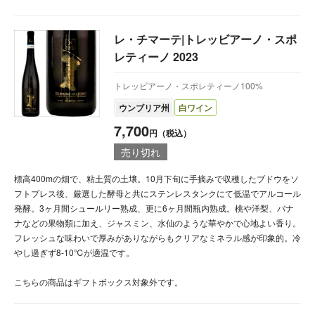
レ・チマーテ|トレッビアーノ・スポ
レティーノ 2023
トレッビアーノ・スポレティーノ100%
ウンブリア州
白ワイン
7,700
円（税込）
売り切れ
標高400mの畑で、粘土質の土壌。10月下旬に手摘みで収穫したブドウをソ
フトプレス後、厳選した酵母と共にステンレスタンクにて低温でアルコール
発酵。3ヶ月間シュールリー熟成、更に6ヶ月間瓶内熟成。桃や洋梨、バナ
ナなどの果物類に加え、ジャスミン、水仙のような華やかで心地よい香り。
フレッシュな味わいで厚みがありながらもクリアなミネラル感が印象的。冷
やし過ぎず8-10℃が適温です。
こちらの商品はギフトボックス対象外です。