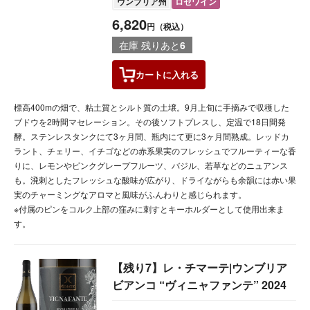
ウンブリア州
ロゼワイン
6,820
円（税込）
在庫 残りあと
6
カートに
入れる
標高400mの畑で、粘土質とシルト質の土壌。9月上旬に手摘みで収穫した
ブドウを2時間マセレーション。その後ソフトプレスし、定温で18日間発
酵。ステンレスタンクにて3ヶ月間、瓶内にて更に3ヶ月間熟成。レッドカ
ラント、チェリー、イチゴなどの赤系果実のフレッシュでフルーティーな香
りに、レモンやピンクグレープフルーツ、バジル、若草などのニュアンス
も。溌剌としたフレッシュな酸味が広がり、ドライながらも余韻には赤い果
実のチャーミングなアロマと風味がふんわりと感じられます。
※付属のピンをコルク上部の窪みに刺すとキーホルダーとして使用出来ま
す。
【残り7】レ・チマーテ|ウンブリア
ビアンコ “ヴィニャファンテ” 2024