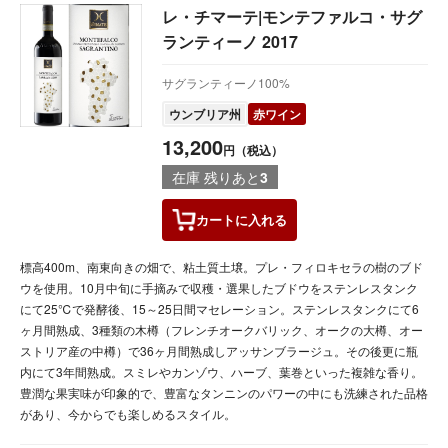
レ・チマーテ|モンテファルコ・サグ
ランティーノ 2017
サグランティーノ100%
ウンブリア州
赤ワイン
13,200
円（税込）
在庫 残りあと
3
カートに
入れる
標高400m、南東向きの畑で、粘土質土壌。プレ・フィロキセラの樹のブド
ウを使用。10月中旬に手摘みで収穫・選果したブドウをステンレスタンク
にて25℃で発酵後、15～25日間マセレーション。ステンレスタンクにて6
ヶ月間熟成、3種類の木樽（フレンチオークバリック、オークの大樽、オー
ストリア産の中樽）で36ヶ月間熟成しアッサンブラージュ。その後更に瓶
内にて3年間熟成。スミレやカンゾウ、ハーブ、葉巻といった複雑な香り。
豊潤な果実味が印象的で、豊富なタンニンのパワーの中にも洗練された品格
があり、今からでも楽しめるスタイル。