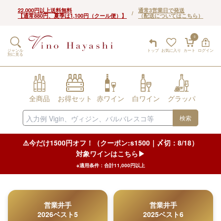
22,000円以上送料無料
通常3営業日で発送
/
【通常880円、夏季は1,100円（クール便）】
（配送についてはこちら）
0
ジャンル
トップ
お気に入り
カート
ログイン
別に見る
全商品
お得セット
赤ワイン
白ワイン
グラッパ
検索
⚠️今だけ1500円オフ！（クーポン:s1500｜〆切：8/18）
対象ワインはこちら▶︎
※適用条件：合計11,000円以上
営業井手
営業井手
2026ベスト5
2025ベスト6