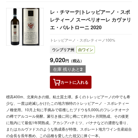
レ・チマーテ|トレッビアーノ・スポ
レティーノ スーペリオーレ カヴァリ
エ・バルトローニ 2020
トレッビアーノ・スポレティーノ100%
ウンブリア州
白ワイン
9,020
円（税込）
在庫 残りあと
2
カートに
入れる
標高400m、北東向きの畑。粘土質土壌。多くのトレッビアーノの中でも希
少な、一度は絶滅しかけたこの地方独特のトレッビアーノ ・スポレティー
ノ種使用。10月上旬に手摘みで収穫したブドウを5,000Lのフレンチオーク
の樽でアルコール発酵。澱引き後に同じ樽にて約10ヶ月間熟成、その後更
に瓶内にて最低1年間熟成。アカシアハチミツ、バナナなどの濃密な香り、
またはカルヴァドスのような熟成香が特徴。スポレート地方ワイン生産組合
の会長を長年務め、この品種を愛したた祖父に捧ぐ一本。