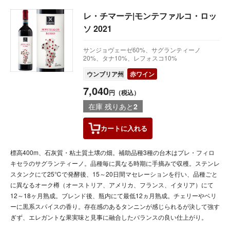
レ・チマーテ|モンテファルコ・ロッ
ソ 2021
サンジョヴェーゼ60%、サグランティーノ
20%、タナ10%、レフォスコ10%
ウンブリア州
赤ワイン
7,040
円（税込）
在庫 残りあと
2
カートに
入れる
標高400m、石灰質・粘土質土壌の畑。補助品種3種の台木はプレ・フィロ
キセラのサグランティーノ。品種毎に異なる時期に手摘みで収穫。ステンレ
スタンクにて25℃で発酵後、15～20日間マセレーションを行い、品種ごと
に異なるオーク樽（オーストリア、アメリカ、フランス、イタリア）にて
12～18ヶ月熟成。ブレンド後、瓶内にて最低12ヵ月熟成。チェリーやベリ
ーに黒系スパイスの香り。存在感のあるタンニンが感じられるが決して強す
ぎず、エレガントな果実味と見事に融合したバランスの良い仕上がり。