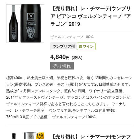
【売り切れ】レ・チマーテ|ウンブリ
ア ビアンコ ヴェルメンティーノ “ア
ラゴン” 2019
ヴェルメンティーノ100%
ウンブリア州
白ワイン
4,840
円（税込）
売り切れ
標高400m、粘土質土壌の畑。除梗と圧搾の後、短く12時間のみマセレーシ
ョン(果皮浸漬)。プレスの後、モスト(果汁)を16℃で20日間熟成させます。
熟成は2ヶ月間ステンレスタンク、瓶内6ヶ月間。ワイナリー設立直後、
2011年がファーストヴィンテージ。アラゴンとはスペインのアラゴン州が
ヴェルメンティーノ発祥であると言われることにちなみます。 ワイナリ
ー: レ・チマーテ原産: ウンブリア州/モンテファルコ容量/度数:
750ml/13.0度ブドウ品種: ヴェルメンティーノ100%
【売り切れ】レ・チマーテ|モンテフ