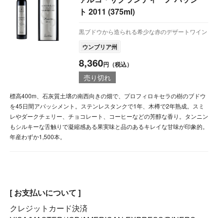
ト 2011 (375ml)
黒ブドウから造られる希少な赤のデザートワイン
ウンブリア州
8,360
円（税込）
売り切れ
標高400m、石灰質土壌の南西向きの畑で、プロフィロキセラの樹のブドウ
を45日間アパッシメント。ステンレスタンクで1年、木樽で2年熟成。スミ
レやダークチェリー、チョコレート、コーヒーなどの芳醇な香り。タンニン
もシルキーな舌触りで凝縮感ある果実味と品のあるキレイな甘味が印象的。
年産わずか1,500本。
[ お支払いについて ]
クレジットカード決済