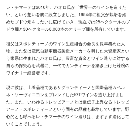
レ・チマーテは2010年、パオロ氏が「世界一のワインを造りた
い」という想いを胸に設立しました。1954年に祖父が栽培を始
めたブドウ畑をしだいに広げていき、現在では28ヘクタールのブ
ドウ畑と30ヘクタール8,000本のオリーブ畑を所有しています。
祖父はスポレティーノのワイン生産組合の会長を長年務めた人
物、また父は電気自動車機器製造メーカーを興した大資産家とい
う家系に生まれたパオロ氏は、豊富な資金とワイン造りに対する
自らの探究心を武器に、一代でカンティーナを築き上げた辣腕の
ワイナリー経営者です。
現に彼は、土着品種であるサグランティーノと国際品種カベル
ネ・ソーヴィニヨンをブレンドしたIGTワインを造り上げまし
た。また、いわゆるトレッビアーノとは遺伝子上異なるトレッビ
アーノ・スポレティーノという固有の品種も栽培しています。野
心的とも呼べるレ・チマーテのワイン造りは、ますます進化して
いくことでしょう。