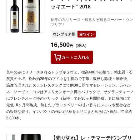
ッキエート” 2018
良年のみリリース・知る人ぞ知るスーパー・ウン
ブリア！
ウンブリア州
赤ワイン
16,500
円（税込）
カートに
入れる
良年のみにリリースされるトップキュヴェ。標高400ｍの畑で、粘土質・石
灰質の土壌。樹齢約25年のブドウを手摘みで丁寧に収穫し除梗・破砕後、
温度管理されたステンレスタンクにて約30日間でマセレーション。カベル
ネ・ソーヴィニヨンはアメリカンオーク樽のバリックで、サグランティーノ
はフレンチオーク樽のバリック（新樽）で各30ヶ月間熟成。更に瓶内にて
最低18ヶ月間熟成。熟したブラックベリーの甘い香りにスミレや葉巻など
の複雑な香り。インパクトの強い2品種を上品にまとめあげた逸品。年産約
3,000本。
【売り切れ】レ・チマーテ|ウンブリ