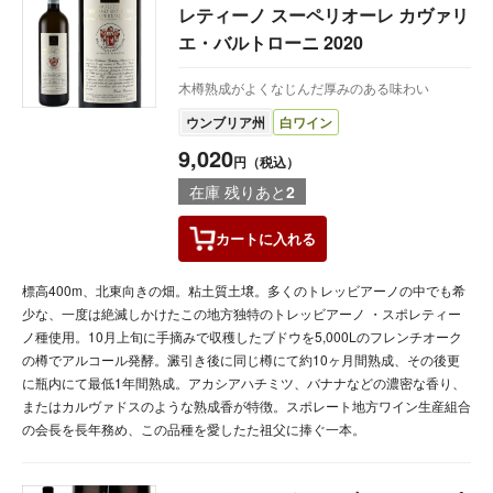
レティーノ スーペリオーレ カヴァリ
エ・バルトローニ 2020
木樽熟成がよくなじんだ厚みのある味わい
ウンブリア州
白ワイン
9,020
円（税込）
在庫 残りあと
2
カートに
入れる
標高400m、北東向きの畑。粘土質土壌。多くのトレッビアーノの中でも希
少な、一度は絶滅しかけたこの地方独特のトレッビアーノ ・スポレティー
ノ種使用。10月上旬に手摘みで収穫したブドウを5,000Lのフレンチオーク
の樽でアルコール発酵。澱引き後に同じ樽にて約10ヶ月間熟成、その後更
に瓶内にて最低1年間熟成。アカシアハチミツ、バナナなどの濃密な香り、
またはカルヴァドスのような熟成香が特徴。スポレート地方ワイン生産組合
の会長を長年務め、この品種を愛したた祖父に捧ぐ一本。