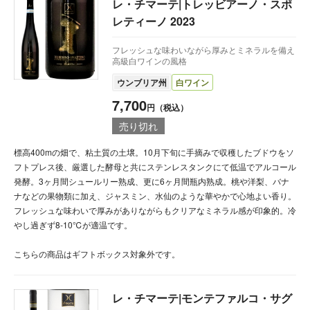
レ・チマーテ|トレッビアーノ・スポ
レティーノ 2023
フレッシュな味わいながら厚みとミネラルを備え
高級白ワインの風格
ウンブリア州
白ワイン
7,700
円（税込）
売り切れ
標高400mの畑で、粘土質の土壌。10月下旬に手摘みで収穫したブドウをソ
フトプレス後、厳選した酵母と共にステンレスタンクにて低温でアルコール
発酵。3ヶ月間シュールリー熟成、更に6ヶ月間瓶内熟成。桃や洋梨、バナ
ナなどの果物類に加え、ジャスミン、水仙のような華やかで心地よい香り。
フレッシュな味わいで厚みがありながらもクリアなミネラル感が印象的。冷
やし過ぎず8-10℃が適温です。
こちらの商品はギフトボックス対象外です。
レ・チマーテ|モンテファルコ・サグ