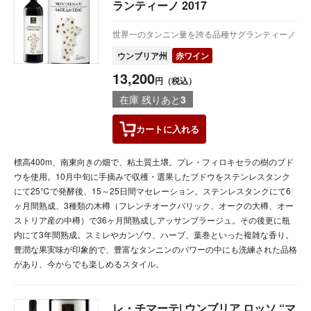
ランティーノ 2017
世界一のタンニン量を誇る品種サグランティーノ
ウンブリア州
赤ワイン
13,200
円（税込）
在庫 残りあと
3
カートに
入れる
標高400m、南東向きの畑で、粘土質土壌。プレ・フィロキセラの樹のブド
ウを使用。10月中旬に手摘みで収穫・選果したブドウをステンレスタンク
にて25℃で発酵後、15～25日間マセレーション。ステンレスタンクにて6
ヶ月間熟成、3種類の木樽（フレンチオークバリック、オークの大樽、オー
ストリア産の中樽）で36ヶ月間熟成しアッサンブラージュ。その後更に瓶
内にて3年間熟成。スミレやカンゾウ、ハーブ、葉巻といった複雑な香り。
豊潤な果実味が印象的で、豊富なタンニンのパワーの中にも洗練された品格
があり、今からでも楽しめるスタイル。
レ・チマーテ| ウンブリア ロッソ “マ