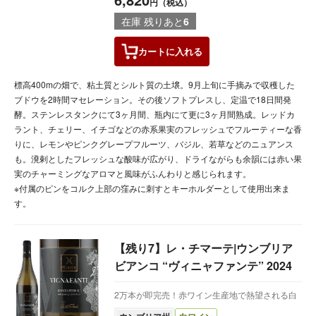
円（税込）
在庫 残りあと
6
カートに
入れる
標高400mの畑で、粘土質とシルト質の土壌。9月上旬に手摘みで収穫した
ブドウを2時間マセレーション。その後ソフトプレスし、定温で18日間発
酵。ステンレスタンクにて3ヶ月間、瓶内にて更に3ヶ月間熟成。レッドカ
ラント、チェリー、イチゴなどの赤系果実のフレッシュでフルーティーな香
りに、レモンやピンクグレープフルーツ、バジル、若草などのニュアンス
も。溌剌としたフレッシュな酸味が広がり、ドライながらも余韻には赤い果
実のチャーミングなアロマと風味がふんわりと感じられます。
※付属のピンをコルク上部の窪みに刺すとキーホルダーとして使用出来ま
す。
【残り7】レ・チマーテ|ウンブリア
ビアンコ “ヴィニャファンテ” 2024
2万本が即完売！赤ワイン生産地で熱望される白