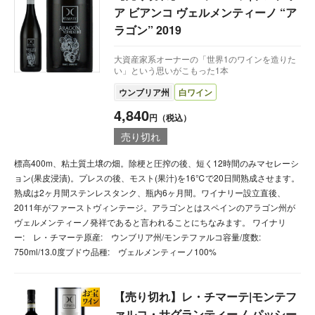
ア ビアンコ ヴェルメンティーノ “ア
ラゴン” 2019
大資産家系オーナーの「世界1のワインを造りた
い」という思いがこもった1本
ウンブリア州
白ワイン
4,840
円（税込）
売り切れ
標高400m、粘土質土壌の畑。除梗と圧搾の後、短く12時間のみマセレーシ
ョン(果皮浸漬)。プレスの後、モスト(果汁)を16℃で20日間熟成させます。
熟成は2ヶ月間ステンレスタンク、瓶内6ヶ月間。ワイナリー設立直後、
2011年がファーストヴィンテージ。アラゴンとはスペインのアラゴン州が
ヴェルメンティーノ発祥であると言われることにちなみます。 ワイナリ
ー: レ・チマーテ原産: ウンブリア州/モンテファルコ容量/度数:
750ml/13.0度ブドウ品種: ヴェルメンティーノ100%
【売り切れ】レ・チマーテ|モンテフ
ァルコ・サグランティーノ パッシー