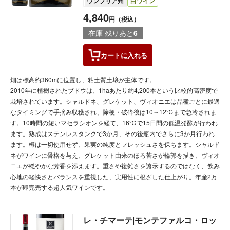
ウンブリア州
白ワイン
4,840
円（税込）
在庫 残りあと
6
カートに
入れる
畑は標高約360mに位置し、粘土質土壌が主体です。
2010年に植樹されたブドウは、1haあたり約4,200本という比較的高密度で
栽培されています。シャルドネ、グレケット、ヴィオニエは品種ごとに最適
なタイミングで手摘み収穫され、除梗・破砕後は10～12℃まで急冷されま
す。10時間の短いマセラシオンを経て、16℃で15日間の低温発酵が行われ
ます。熟成はステンレスタンクで3か月、その後瓶内でさらに3か月行われ
ます。樽は一切使用せず、果実の純度とフレッシュさを保ちます。シャルド
ネがワインに骨格を与え、グレケット由来のほろ苦さが輪郭を描き、ヴィオ
ニエが穏やかな芳香を添えます。重さや複雑さを誇示するのではなく、飲み
心地の軽快さとバランスを重視した、実用性に根ざした仕上がり。年産2万
本が即完売する超人気ワインです。
レ・チマーテ|モンテファルコ・ロッ