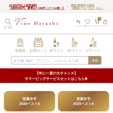
22,000円以上送料無料
通常3営業日で発送
/
【通常880円、夏季は1,100円（クール便）】
（配送についてはこちら）
0
ジャンル
トップ
お気に入り
カート
ログイン
別に見る
全商品
お得セット
赤ワイン
白ワイン
グラッパ
検索
【年に一度の大チャンス】
サマービッグサービスセットはこちら▶︎
営業井手
営業井手
2026ベスト5
2025ベスト6