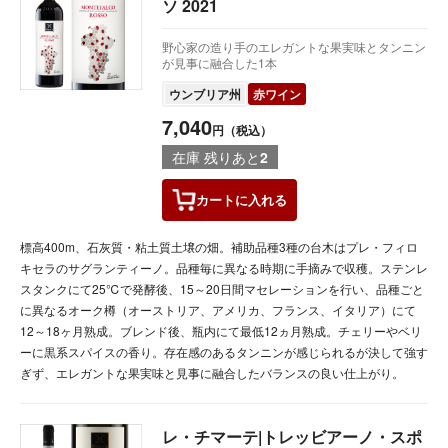
ソ 2021
野心家の造り手のエレガントな果実味とタンニン
が見事に融合した1本
ウンブリア州
赤ワイン
7,040
円（税込）
在庫 残りあと
2
カートに
入れる
標高400m、石灰質・粘土質土壌の畑。補助品種3種の台木はプレ・フィロ
キセラのサグランティーノ。品種毎に異なる時期に手摘みで収穫。ステンレ
スタンクにて25℃で発酵後、15～20日間マセレーションを行い、品種ごと
に異なるオーク樽（オーストリア、アメリカ、フランス、イタリア）にて
12～18ヶ月熟成。ブレンド後、瓶内にて最低12ヵ月熟成。チェリーやベリ
ーに黒系スパイスの香り。存在感のあるタンニンが感じられるが決して強す
ぎず、エレガントな果実味と見事に融合したバランスの良い仕上がり。
レ・チマーテ|トレッビアーノ・スポ