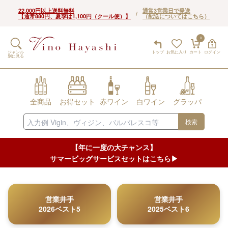
22,000円以上送料無料
通常3営業日で発送
/
【通常880円、夏季は1,100円（クール便）】
（配送についてはこちら）
0
ジャンル
トップ
お気に入り
カート
ログイン
別に見る
全商品
お得セット
赤ワイン
白ワイン
グラッパ
検索
【年に一度の大チャンス】
サマービッグサービスセットはこちら▶︎
営業井手
営業井手
2026ベスト5
2025ベスト6